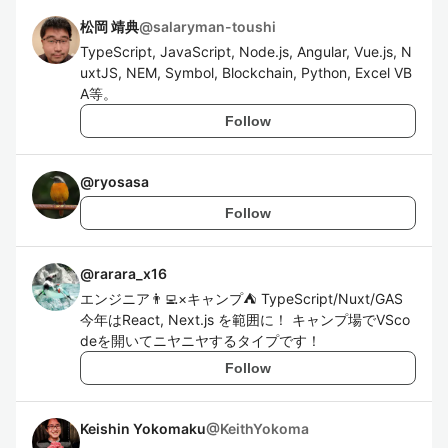
松岡 靖典
@
salaryman-toushi
TypeScript, JavaScript, Node.js, Angular, Vue.js, N
uxtJS, NEM, Symbol, Blockchain, Python, Excel VB
A等。
Follow
@
ryosasa
Follow
@
rarara_x16
エンジニア👨‍💻×キャンプ⛺ TypeScript/Nuxt/GAS
今年はReact, Next.js を範囲に！ キャンプ場でVSco
deを開いてニヤニヤするタイプです！
Follow
Keishin Yokomaku
@
KeithYokoma