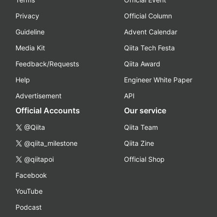
Privacy
Official Column
Guideline
Advent Calendar
Media Kit
Qiita Tech Festa
Feedback/Requests
Qiita Award
Help
Engineer White Paper
Advertisement
API
Official Accounts
Our service
@Qiita
Qiita Team
@qiita_milestone
Qiita Zine
@qiitapoi
Official Shop
Facebook
YouTube
Podcast