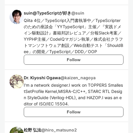
suin@TypeScriptが好き
@
suin
Qiita 4位／TypeScript入門書執筆中／TypeScripter
のための座談会「YYTypeScript」主催／『実践ドメ
イン駆動設計』書籍邦訳レビュア／分報Slack考案／
YYPHP主催／CodeIQマガジン執筆／株式会社クラフ
トマンソフトウェア創設／Web自動テスト「ShouldB
ee」の開発／TypeScript／DDD／OOP
Follow
Dr. Kiyoshi Ogawa
@
kaizen_nagoya
I'm a network designer.I work on TOPPERS Smalles
tSetProfile Kernel,MISRA-C/C++, STARC RTL Desig
n StyleGuide (Verilog-HDL), and HAZOP.I was an e
ditor of ISO/IEC 15504.
Follow
松野 弘法
@
hiro_matsuno2