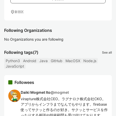
location_on
新宿区
Following Organizations
No Organizations you are following
Following tags
(7)
See all
Python3
Android
Java
GitHub
MacOSX
Node.js
JavaScript
Followees
Daiki Mogmet Ito
@
mogmet
virapture株式会社CEO。ラグナロク株式会社CKO。
アプリからインフラまでなんでもやります。firebase
使ってサクッと作るのが好き。サクッとサービスを作
ったりする相談や技術顧問も受け付けております。