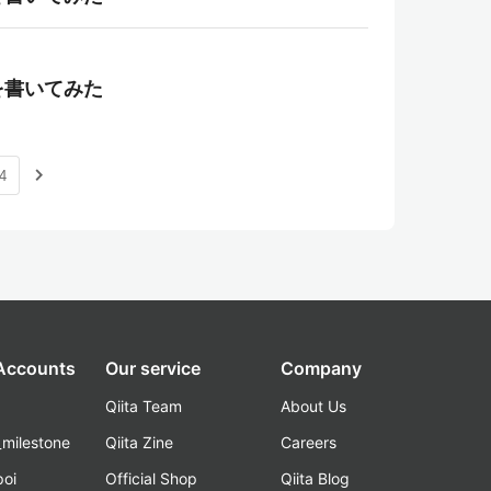
を書いてみた
navigate_next
4
 Accounts
Our service
Company
Qiita Team
About Us
_milestone
Qiita Zine
Careers
poi
Official Shop
Qiita Blog