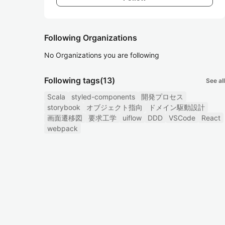
Following Organizations
No Organizations you are following
Following tags
(13)
See all
Scala
styled-components
開発プロセス
storybook
オブジェクト指向
ドメイン駆動設計
画面遷移図
要求工学
uiflow
DDD
VSCode
React
webpack