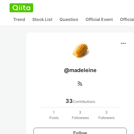
Trend
Stock List
Question
Official Event
Offici
more_horiz
@madeleine
rss_feed
33
Contributions
1
3
3
Posts
Followees
Followers
Follow