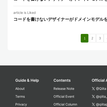
article is Liked
コードを書けないデザイナーがドメインモデル
1
2
3
Guide & Help
Contents
Official
About
Release Note
@Qiita
Terms
Official Event
@qiita
Privacy
Official Column
@qiita