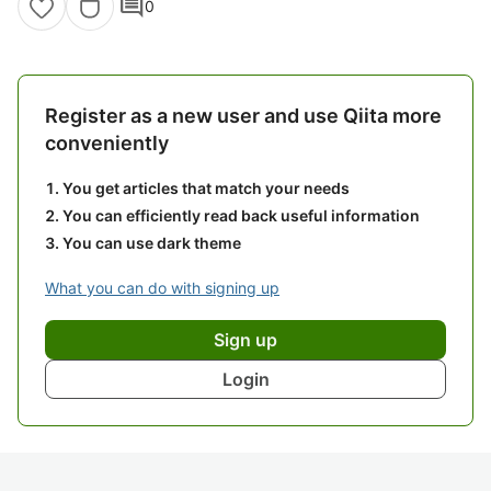
comment
0
Register as a new user and use Qiita more
conveniently
You get articles that match your needs
You can efficiently read back useful information
You can use dark theme
What you can do with signing up
Sign up
Login