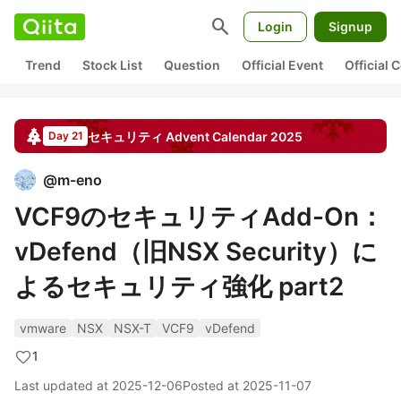
search
Login
Signup
Trend
Stock List
Question
Official Event
Official
セキュリティ
Advent Calendar
2025
Day 21
@
m-eno
VCF9のセキュリティAdd-On：
vDefend（旧NSX Security）に
よるセキュリティ強化 part2
vmware
NSX
NSX-T
VCF9
vDefend
1
Last updated at
2025-12-06
Posted at
2025-11-07