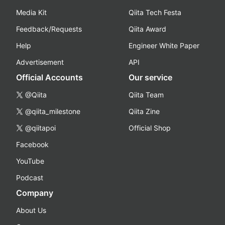
Media Kit
Qiita Tech Festa
Feedback/Requests
Qiita Award
Help
Engineer White Paper
Advertisement
API
Official Accounts
Our service
@Qiita
Qiita Team
@qiita_milestone
Qiita Zine
@qiitapoi
Official Shop
Facebook
YouTube
Podcast
Company
About Us