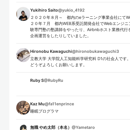
Yukihiro Saito
@
yukio_4192
２０２０年８月～ 都内のeラーニング事業会社にてW
２０年７月 都内WEB系受託開発会社でWebエンジニア Lara
験専門塾の塾講師をやったり、Airbnbホスト業務代
企画運営をしたりしていました。
Hironobu Kawaguchi
@
hironobukawaguchi3
立教大学 大学院人工知能科学研究科 D1の社会人です。 k
どうぞよろしくお願いします。
Ruby S
@
RubyRu
Kaz Mu
@
fa11enprince
睡眠プログラマ
無職 やめ太郎（本名）
@
Yametaro