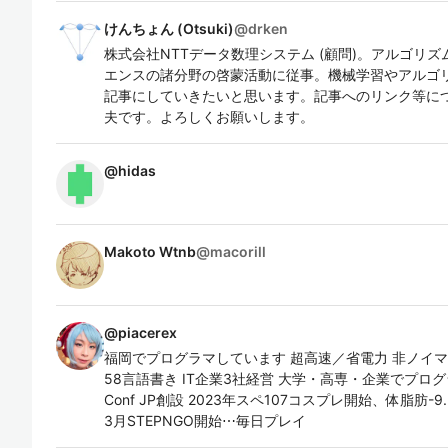
けんちょん (Otsuki)
@
drken
株式会社NTTデータ数理システム (顧問)。アルゴリ
エンスの諸分野の啓蒙活動に従事。機械学習やアルゴ
記事にしていきたいと思います。記事へのリンク等に
夫です。よろしくお願いします。
@
hidas
Makoto Wtnb
@
macorill
@
piacerex
福岡でプログラマしています 超高速／省電力 非ノイマン
58言語書き IT企業3社経営 大学・高専・企業でプログラミング&
Conf JP創設 2023年スペ107コスプレ開始、体脂肪-9.
3月STEPNGO開始⋯毎日プレイ