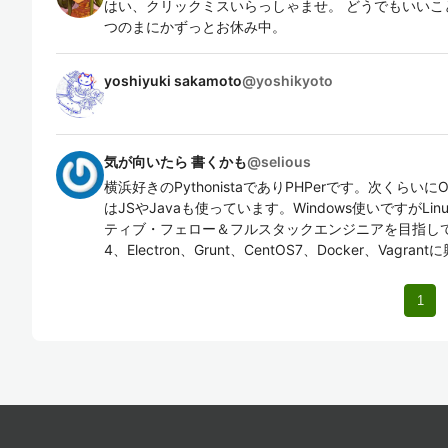
はい、クリックミスいらっしゃませ。 どうでもいいことし
つのまにかずっとお休み中。
yoshiyuki sakamoto
@
yoshikyoto
気が向いたら 書くかも
@
selious
横浜好きのPythonistaでありPHPerです。次くらいにO
はJSやJavaも使っています。Windows使いですがL
ティブ・フェロー＆フルスタックエンジニアを目指しています
4、Electron、Grunt、CentOS7、Docker、Vagra
1