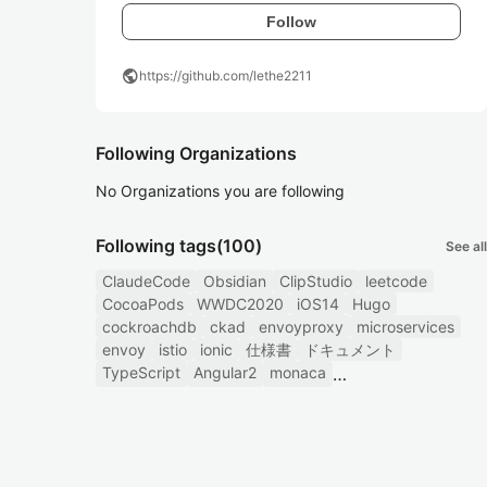
Follow
public
https://github.com/lethe2211
Following Organizations
No Organizations you are following
Following tags
(100)
See all
ClaudeCode
Obsidian
ClipStudio
leetcode
CocoaPods
WWDC2020
iOS14
Hugo
cockroachdb
ckad
envoyproxy
microservices
envoy
istio
ionic
仕様書
ドキュメント
TypeScript
Angular2
monaca