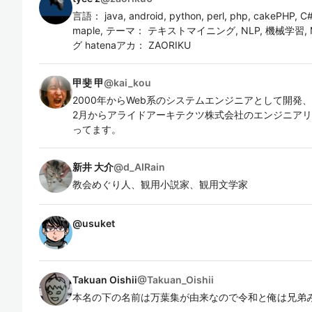
言語： java, android, python, perl, php, cakePHP, C
maple, テーマ： テキストマイニング, NLP, 機械学習,
グ hatenaアカ： ZAORIKU
甲斐 甲
@
kai_kou
2000年からWeb系のシステムエンジニアとして開発
2月からアライドアーキテクツ株式会社のエンジニア
ってます。
新井 大介
@
d_AIRain
教会めぐり人、観用小説家、観用文学家
@
usuket
Takuan Oishii
@
Takuan_Oishii
本名の下の名前は万葉集が由来なので令和と俺は兄弟