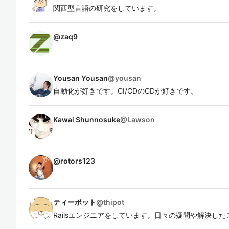
関西型言語の研究をしています。
@
zaq9
Yousan Yousan
@
yousan
自動化が好きです。CI/CDのCDが好きです。
Kawai Shunnosuke
@
Lawson
@
rotors123
ティーポット
@
thipot
Railsエンジニアをしています。日々の疑問や解決し