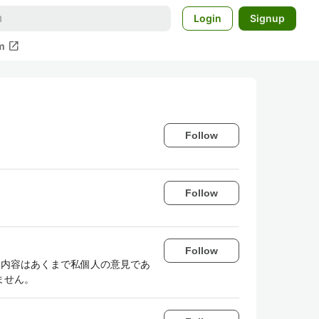
Login
Signup
open_in_new
m
Follow
Follow
Follow
 ここで発信する内容はあくまで私個人の意見であ
ません。