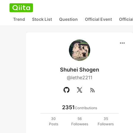
Trend
Stock List
Question
Official Event
Offici
more_horiz
Shuhei Shogen
@lethe2211
rss_feed
2351
Contributions
30
56
35
Posts
Followees
Followers