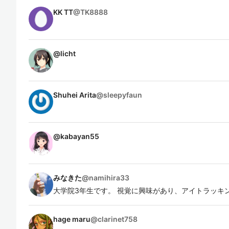
KK TT
@
TK8888
@
licht
Shuhei Arita
@
sleepyfaun
@
kabayan55
みなきた
@
namihira33
大学院3年生です。 視覚に興味があり、アイトラッキ
hage maru
@
clarinet758