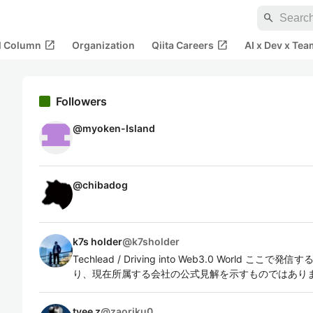
search
open_in_new
open_in_new
al Column
Organization
Qiita Careers
AI x Dev x Tea
Followers
@
myoken-Island
@
chibadog
k7s holder
@
k7sholder
Techlead / Driving into Web3.0 World
り、現在所属する会社の公式見解を示すものではあり
tyee z
@
zaoriku0