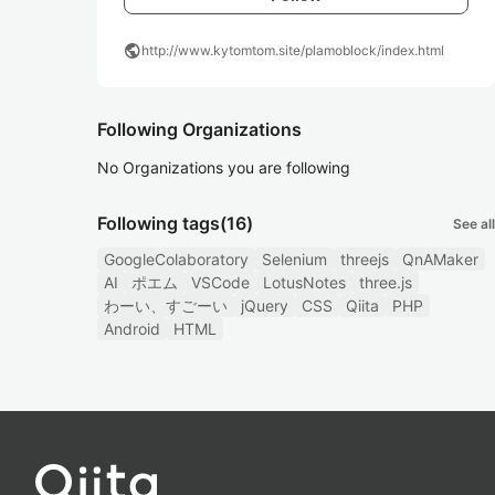
public
http://www.kytomtom.site/plamoblock/index.html
Following Organizations
No Organizations you are following
Following tags
(16)
See all
GoogleColaboratory
Selenium
threejs
QnAMaker
AI
ポエム
VSCode
LotusNotes
three.js
わーい、すごーい
jQuery
CSS
Qiita
PHP
Android
HTML