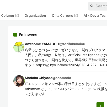
search
open_in_new
open_in_new
al Column
Organization
Qiita Careers
AI x Dev x Tea
Followees
Awesome YAMAUCHI
@
torifukukaiou
名乗るほどのものではございません。闘魂プログラマー。
入門』。私のAIは一味違う。Artificial Intelligenceで
つまり猪木さん。闘魂を携えて、世界恒久平和の実現
すッ！ https://gihyo.jp/book/2024/978-4-297-1401
Madoka Chiyoda
@
chomado
ITエンジニア兼マンガ家の千代田まどか (ちょまど) です。Micr
Advocate として、デベロッパーコミュニティの支
メが好きです
1