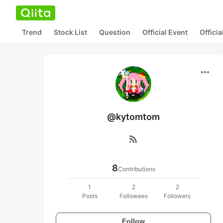
Trend
Stock List
Question
Official Event
Offici
more_horiz
@kytomtom
rss_feed
8
Contributions
1
2
2
Posts
Followees
Followers
Follow