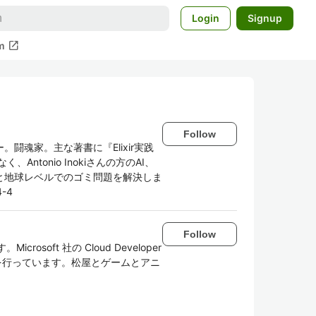
Login
Signup
open_in_new
m
Follow
闘魂家。主な著書に『Elixir実践
はなく、Antonio Inokiさんの方のAI、
と地球レベルでのゴミ問題を解決しま
4-4
Follow
osoft 社の Cloud Developer
援を行っています。松屋とゲームとアニ