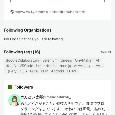
public
http://www.kytomtom.site/plamoblock/index.html
Following Organizations
No Organizations you are following
Following tags
(16)
See all
GoogleColaboratory
Selenium
threejs
QnAMaker
AI
ポエム
VSCode
LotusNotes
three.js
わーい、すごーい
jQuery
CSS
Qiita
PHP
Android
HTML
Followers
めんどい 太郎
@
mendoitarou_
めんどくさがることが特技の学生です。 趣味でプロ
グラミングをしています。 かわいいは正義。 枯れた
技術(？)を触ってることが多いです。 よろしくお願い