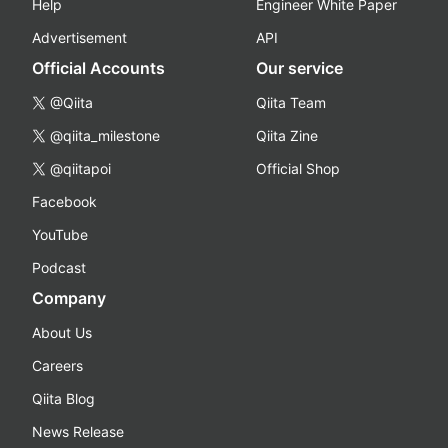
Help
Engineer White Paper
Advertisement
API
Official Accounts
Our service
@Qiita
Qiita Team
@qiita_milestone
Qiita Zine
@qiitapoi
Official Shop
Facebook
YouTube
Podcast
Company
About Us
Careers
Qiita Blog
News Release