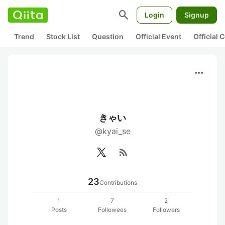
search
Login
Signup
Trend
Stock List
Question
Official Event
Official
more_horiz
きゃい
@kyai_se
rss_feed
23
Contributions
1
7
2
Posts
Followees
Followers