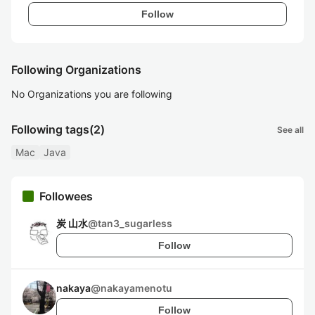
Follow
Following Organizations
No Organizations you are following
Following tags
(2)
See all
Mac
Java
Followees
炭 山水
@
tan3_sugarless
Follow
nakaya
@
nakayamenotu
Follow