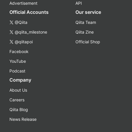
Advertisement
API
Official Accounts
Our service
@Qiita
Qiita Team
@qiita_milestone
Qiita Zine
@qiitapoi
Official Shop
Facebook
YouTube
Podcast
Company
About Us
Careers
Qiita Blog
News Release