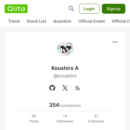
search
Login
Signup
Trend
Stock List
Question
Official Event
Official
more_horiz
Koushiro A
@koushiro
rss_feed
354
Contributions
65
14
31
Posts
Followees
Followers