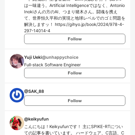
は一味違う。Artificial Intelligenceではなく、Antonio
Inokiさんの方のAI、つまり猪木さん。闘魂を携え
て、世界恒久平和の実現と地球レベルでのゴミ問題を
解決しますッ！ https://gihyo.jp/book/2024/978-4-
297-14014-4
Follow
Yuji Ueki
@
unhappychoice
Full-stack Software Engineer
Follow
@
SAK_88
Follow
@
keikyufun
こんにちは！Keikyufunです！ 主にSPIKEｰRTについ
ての記事を書いています。 ハードウェア、C言語、C