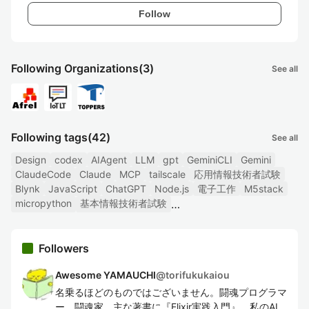
Follow
Following Organizations
(3)
See all
Following tags
(42)
See all
Design
codex
AIAgent
LLM
gpt
GeminiCLI
Gemini
ClaudeCode
Claude
MCP
tailscale
応用情報技術者試験
Blynk
JavaScript
ChatGPT
Node.js
電子工作
M5stack
micropython
基本情報技術者試験
Followers
Awesome YAMAUCHI
@
torifukukaiou
名乗るほどのものではございません。闘魂プログラマ
ー。闘魂家。主な著書に『Elixir実践入門』。私のAI