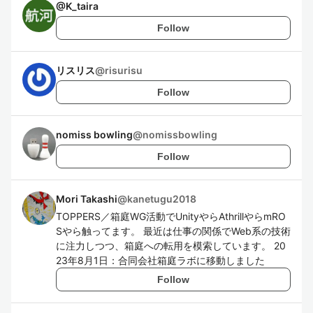
@
K_taira
Follow
リスリス
@
risurisu
Follow
nomiss bowling
@
nomissbowling
Follow
Mori Takashi
@
kanetugu2018
TOPPERS／箱庭WG活動でUnityやらAthrillやらmRO
Sやら触ってます。 最近は仕事の関係でWeb系の技術
に注力しつつ、箱庭への転用を模索しています。 20
23年8月1日：合同会社箱庭ラボに移動しました
Follow