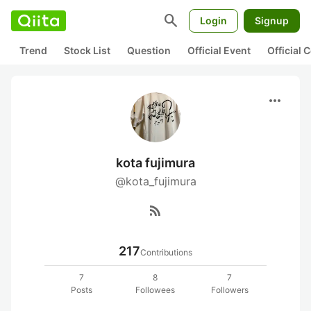
search
Login
Signup
Trend
Stock List
Question
Official Event
Official
more_horiz
kota fujimura
@kota_fujimura
rss_feed
217
Contributions
7
8
7
Posts
Followees
Followers