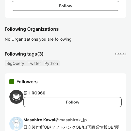
Follow
Following Organizations
No Organizations you are following
Following tags
(3)
See all
BigQuery
Twitter
Python
Followers
@
HIRO960
Follow
Masahiro Kawai
@
masahirok_jp
日立製作所OB/ソフトバンクOB/山形商業情報OB/慶