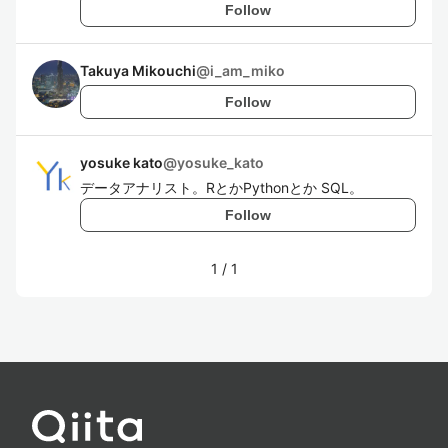
Follow
Takuya Mikouchi
@
i_am_miko
Follow
yosuke kato
@
yosuke_kato
データアナリスト。RとかPythonとか SQL。
Follow
1
/
1