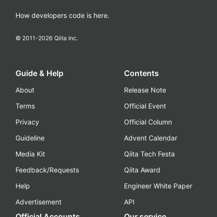
How developers code is here.
© 2011-
2026
Qiita Inc.
Guide & Help
Contents
About
Release Note
Terms
Official Event
Privacy
Official Column
Guideline
Advent Calendar
Media Kit
Qiita Tech Festa
Feedback/Requests
Qiita Award
Help
Engineer White Paper
Advertisement
API
Official Accounts
Our service