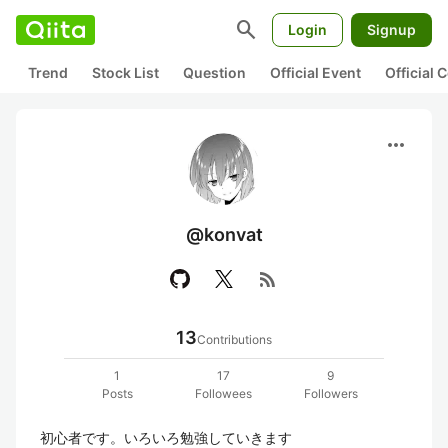
search
Login
Signup
Trend
Stock List
Question
Official Event
Official
more_horiz
@konvat
rss_feed
13
Contributions
1
17
9
Posts
Followees
Followers
初心者です。いろいろ勉強していきます