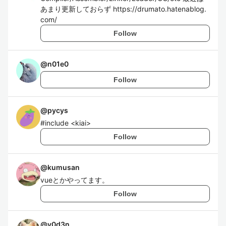
あまり更新しておらず https://drumato.hatenablog.
com/
Follow
@
n01e0
Follow
@
pycys
#include <kiai>
Follow
@
kumusan
vueとかやってます。
Follow
@
y0d3n