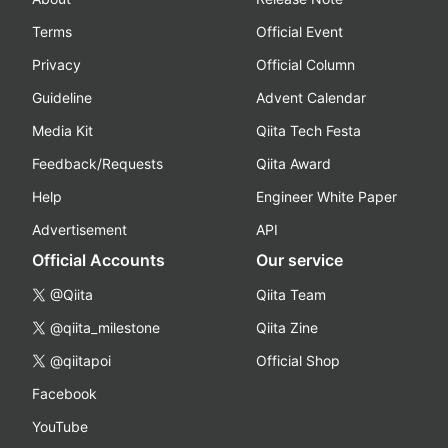
Terms
Official Event
Privacy
Official Column
Guideline
Advent Calendar
Media Kit
Qiita Tech Festa
Feedback/Requests
Qiita Award
Help
Engineer White Paper
Advertisement
API
Official Accounts
Our service
@Qiita
Qiita Team
@qiita_milestone
Qiita Zine
@qiitapoi
Official Shop
Facebook
YouTube