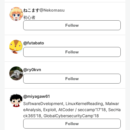
ねこます
@
Nekomasu
初心者
Follow
@
futabato
Follow
@
ry0kvn
Follow
@
miyagaw61
SoftwareDvelopment, LinuxKernelReading, Malwar
eAnalysis, Exploit, AtCoder / seccamp'17'18, SecHa
ck365'18, GlobalCybersecurityCamp'18
Follow