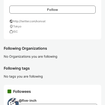
Follow
public
http://twitter.com/konvat
location_on
Tokyo
work
ISC
Following Organizations
No Organizations you are following
Following tags
No tags you are following
Followees
@
five-inch