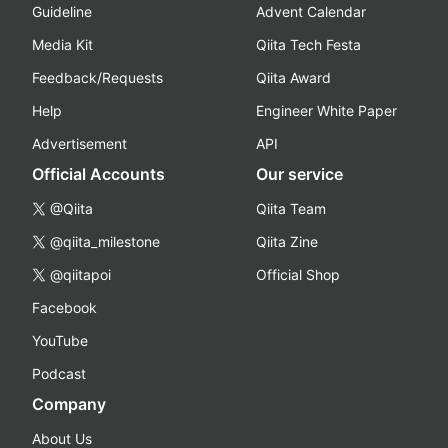
Guideline
Advent Calendar
Media Kit
Qiita Tech Festa
Feedback/Requests
Qiita Award
Help
Engineer White Paper
Advertisement
API
Official Accounts
Our service
@Qiita
Qiita Team
@qiita_milestone
Qiita Zine
@qiitapoi
Official Shop
Facebook
YouTube
Podcast
Company
About Us