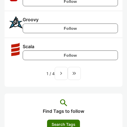
Follow
Groovy
Follow
Scala
Follow
navigate_next
keyboard_double_arrow_right
1
/
4
search
Find Tags to follow
Search Tags