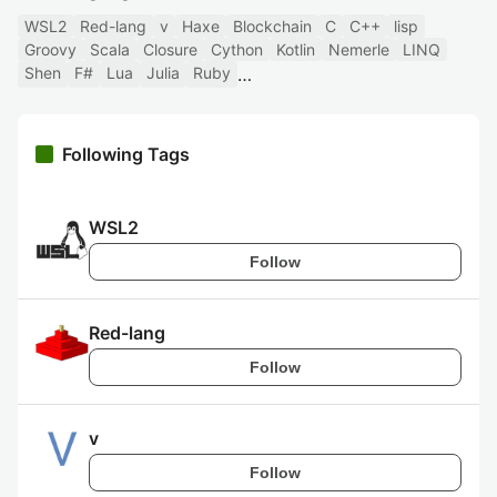
WSL2
Red-lang
v
Haxe
Blockchain
C
C++
lisp
Groovy
Scala
Closure
Cython
Kotlin
Nemerle
LINQ
Shen
F#
Lua
Julia
Ruby
Following Tags
WSL2
Follow
Red-lang
Follow
v
Follow