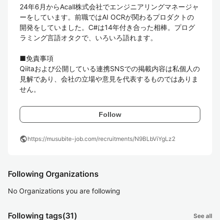
24年6月からAcall株式会社でエンジニアリングマネージャ
ーをしています。前職ではAI OCRが関わるプロダクトの
開発をしていました。C#は14年付き合った相棒。プログ
ラミング言語オタクで、いろいろ語れます。

■免責事項

Qiitaおよび公開している連携SNSでの掲載内容は私個人の
見解であり、会社の立場や意見を代表するものではありま
せん。
Follow
public
https://musubite-job.com/recruitments/N9BLbViYgLz2
Following Organizations
No Organizations you are following
Following tags
(31)
See all