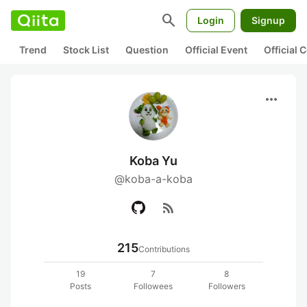
search
Login
Signup
Trend
Stock List
Question
Official Event
Official
more_horiz
Koba Yu
@koba-a-koba
rss_feed
215
Contributions
19
7
8
Posts
Followees
Followers