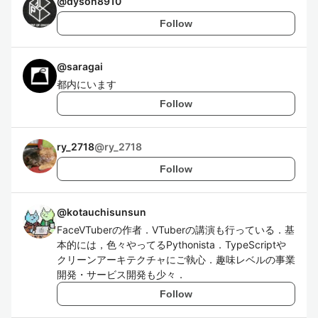
@
dyson8910
Follow
@
saragai
都内にいます
Follow
ry_2718
@
ry_2718
Follow
@
kotauchisunsun
FaceVTuberの作者．VTuberの講演も行っている．基
本的には，色々やってるPythonista．TypeScriptや
クリーンアーキテクチャにご執心．趣味レベルの事業
開発・サービス開発も少々．
Follow