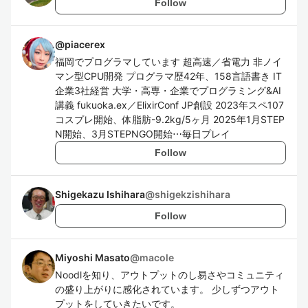
Follow
@
piacerex
福岡でプログラマしています 超高速／省電力 非ノイ
マン型CPU開発 プログラマ歴42年、158言語書き IT
企業3社経営 大学・高専・企業でプログラミング&AI
講義 fukuoka.ex／ElixirConf JP創設 2023年スペ107
コスプレ開始、体脂肪-9.2kg/5ヶ月 2025年1月STEP
N開始、3月STEPNGO開始⋯毎日プレイ
Follow
Shigekazu Ishihara
@
shigekzishihara
Follow
Miyoshi Masato
@
macole
Noodlを知り、アウトプットのし易さやコミュニティ
の盛り上がりに感化されています。 少しずつアウト
プットをしていきたいです。