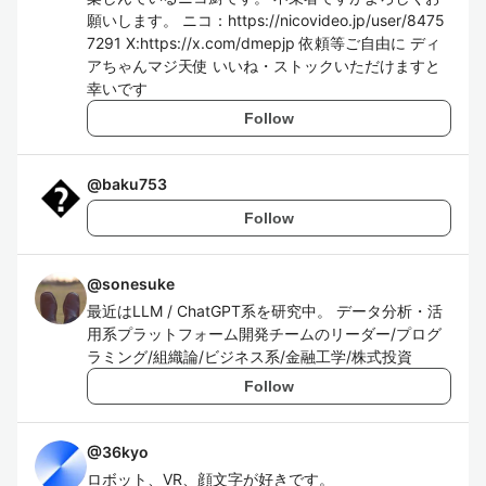
願いします。 ニコ：https://nicovideo.jp/user/8475
7291 X:https://x.com/dmepjp 依頼等ご自由に ディ
アちゃんマジ天使 いいね・ストックいただけますと
幸いです
Follow
@
baku753
Follow
@
sonesuke
最近はLLM / ChatGPT系を研究中。 データ分析・活
用系プラットフォーム開発チームのリーダー/プログ
ラミング/組織論/ビジネス系/金融工学/株式投資
Follow
@
36kyo
ロボット、VR、顔文字が好きです。