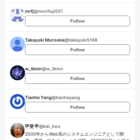
mrfj
@
morifuji551
Follow
Takayuki Murooka
@
takayuki5168
Follow
w_tkmn
@
w_tkmn
Follow
Tianhe Yang
@
tianheyang
Follow
甲斐 甲
@
kai_kou
2000年からWeb系のシステムエンジニアとして開