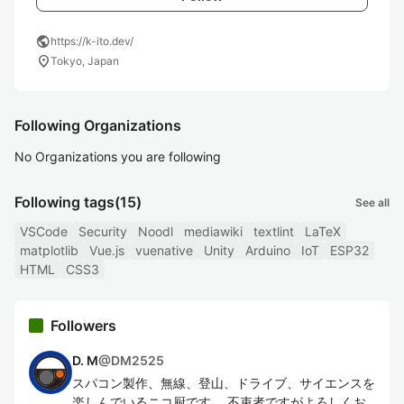
public
https://k-ito.dev/
location_on
Tokyo, Japan
Following Organizations
No Organizations you are following
Following tags
(15)
See all
VSCode
Security
Noodl
mediawiki
textlint
LaTeX
matplotlib
Vue.js
vuenative
Unity
Arduino
IoT
ESP32
HTML
CSS3
Followers
D. M
@
DM2525
スパコン製作、無線、登山、ドライブ、サイエンスを
楽しんでいるニコ厨です。 不束者ですがよろしくお