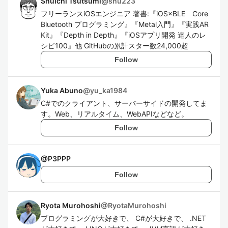
Shuichi Tsutsumi
@
shu223
フリーランスiOSエンジニア 著書:『iOS×BLE Core
Bluetooth プログラミング』『Metal入門』『実践AR
Kit』『Depth in Depth』『iOSアプリ開発 達人のレ
シピ100』他 GitHubの累計スター数24,000超
Follow
Yuka Abuno
@
yu_ka1984
C#でのクライアント、サーバーサイドの開発してま
す。Web、リアルタイム、WebAPIなどなど。
Follow
@
P3PPP
Follow
Ryota Murohoshi
@
RyotaMurohoshi
プログラミングが大好きで、 C#が大好きで、 .NET