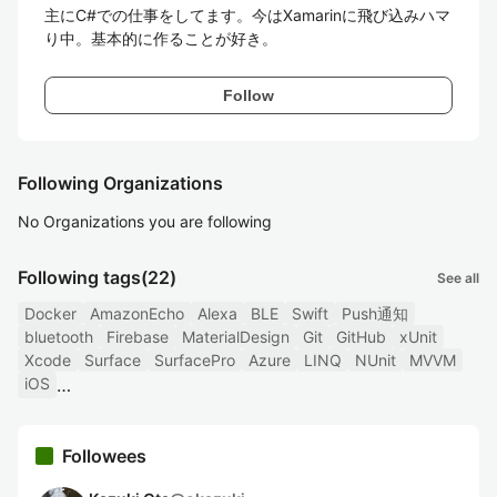
主にC#での仕事をしてます。今はXamarinに飛び込みハマ
り中。基本的に作ることが好き。
Follow
Following Organizations
No Organizations you are following
Following tags
(22)
See all
Docker
AmazonEcho
Alexa
BLE
Swift
Push通知
bluetooth
Firebase
MaterialDesign
Git
GitHub
xUnit
Xcode
Surface
SurfacePro
Azure
LINQ
NUnit
MVVM
iOS
Followees