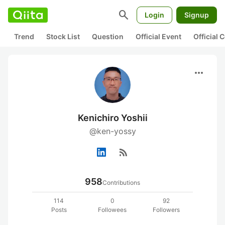
search
Login
Signup
Trend
Stock List
Question
Official Event
Official
more_horiz
Kenichiro Yoshii
@ken-yossy
rss_feed
958
Contributions
114
0
92
Posts
Followees
Followers