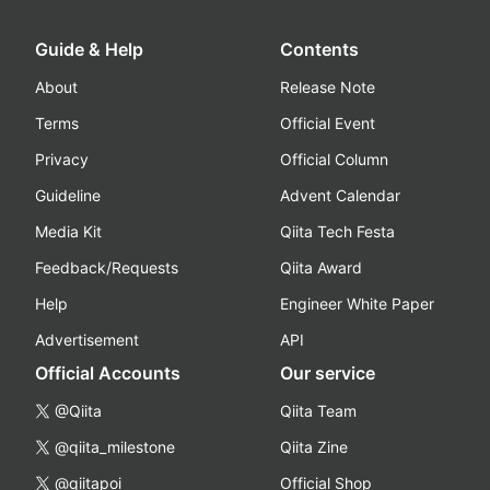
Guide & Help
Contents
About
Release Note
Terms
Official Event
Privacy
Official Column
Guideline
Advent Calendar
Media Kit
Qiita Tech Festa
Feedback/Requests
Qiita Award
Help
Engineer White Paper
Advertisement
API
Official Accounts
Our service
@Qiita
Qiita Team
@qiita_milestone
Qiita Zine
@qiitapoi
Official Shop