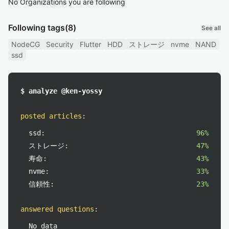
No Organizations you are following
Following tags
(8)
See all
NodeCG
Security
Flutter
HDD
ストレージ
nvme
NAND
ssd
$ analyze @ken-yossy
posted articles
:
ssd:
96%
ストレージ:
47%
寿命:
43%
nvme:
33%
信頼性:
23%
answered questions
:
No data