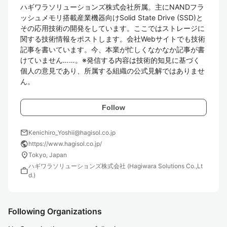
ハギワラソリューションズ株式会社所属。主にNANDフラ
ッシュメモリ搭載産業機器向けSolid State Drive (SSD)と
その応用技術の開発をしています。ここではストレージに
関する技術情報をポストします。会社Webサイトでも技術
記事を書いています。今、本業が忙しくなかなか記事が書
けていません……。※発信する内容は技術的知見に基づく
個人の意見であり、所属する組織の公式見解ではありませ
ん。
Follow
mail
Kenichiro_Yoshii@hagisol.co.jp
public
https://www.hagisol.co.jp/
location_on
Tokyo, Japan
ハギワラソリューションズ株式会社 (Hagiwara Solutions Co.,Lt
work
d.)
Following Organizations