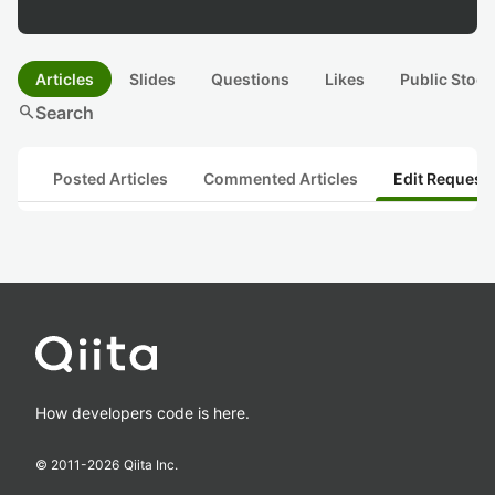
Articles
Slides
Questions
Likes
Public Stock
search
Search
Posted Articles
Commented Articles
Edit Request
How developers code is here.
© 2011-
2026
Qiita Inc.