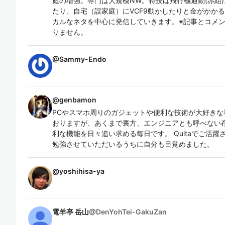
庭の増強。専門は大規模NW。特技は飛行機通勤(赤組)。最近は
たり、自宅（誤家庭）にVCF9動かしたりと金がかかる趣
カルなネタを中心に発信していきます。※記事とコメ
りません。
@
Sammy-Endo
@
genbamon
PCやスマホ周りのガジェットや便利な技術が大好きな社
おりますが、あくまで裏方、エンジニアとも呼べない存在で
利な機能を日々追い求める毎日です。 Quitaでご活
勉強させていただいるうちに自分も目覚めました。
@
yoshihisa-ya
電羊亭 岳山
@
DenYohTei-GakuZan