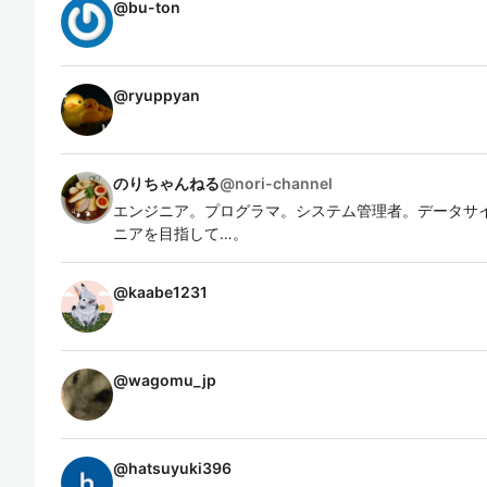
@
bu-ton
@
ryuppyan
のりちゃんねる
@
nori-channel
エンジニア。プログラマ。システム管理者。データサ
ニアを目指して…。
@
kaabe1231
@
wagomu_jp
@
hatsuyuki396