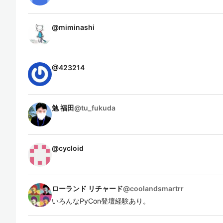
@
miminashi
@
423214
勉 福田
@
tu_fukuda
@
cycloid
ローランド リチャード
@
coolandsmartrr
いろんなPyCon登壇経験あり。