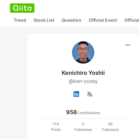
Trend
Stock List
Question
Official Event
Offici
more_horiz
Kenichiro Yoshii
@ken-yossy
rss_feed
958
Contributions
114
0
92
Posts
Followees
Followers