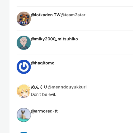
@iotkaden TW
@
team3star
@
miky2000_mitsuhiko
@
hagitomo
めんくり
@
menndouyukkuri
Don't be evil.
@
armored-tt