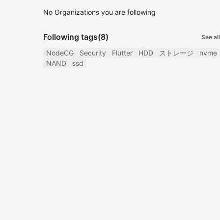
No Organizations you are following
Following tags
(8)
See all
NodeCG
Security
Flutter
HDD
ストレージ
nvme
NAND
ssd