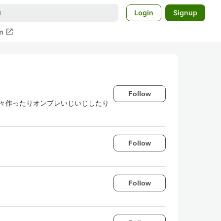
Login
Signup
open_in_new
m
Follow
onで色々作ったりオンプレいじいじしたり
Follow
Follow