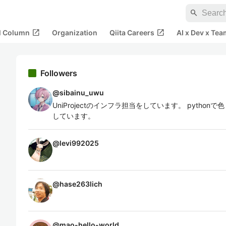
search
open_in_new
open_in_new
al Column
Organization
Qiita Careers
AI x Dev x Tea
Followers
@
sibainu_uwu
UniProjectのインフラ担当をしています。 pyth
しています。
@
levi992025
@
hase263lich
@
mao-hello-world