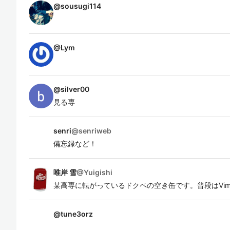
@
sousugi114
@
Lym
@
silver00
見る専
senri
@
senriweb
備忘録など！
唯岸 雪
@
Yuigishi
某高専に転がっているドクペの空き缶です。普段はVim
@
tune3orz