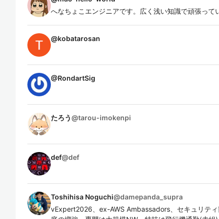
へなちょこエンジニアです。広く浅い知識で頑張って
@
kobatarosan
@
RondartSig
たろう
@
tarou-imokenpi
def
@
def
Toshihisa Noguchi
@
damepanda_supra
vExpert2026、ex-AWS Ambassadors、セ