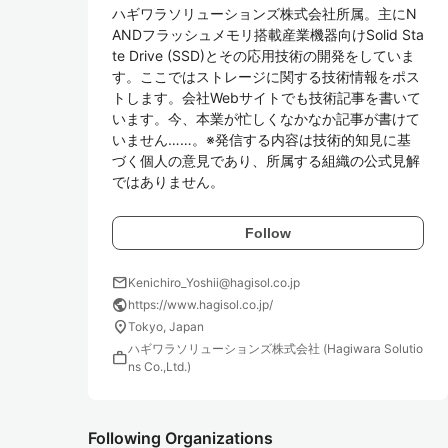
ハギワラソリューションズ株式会社所属。主にN
ANDフラッシュメモリ搭載産業機器向けSolid Sta
te Drive (SSD)とその応用技術の開発をしていま
す。ここではストレージに関する技術情報をポス
トします。会社Webサイトでも技術記事を書いて
います。今、本業が忙しくなかなか記事が書けて
いません……。※発信する内容は技術的知見に基
づく個人の意見であり、所属する組織の公式見解
ではありません。
Follow
mail
Kenichiro_Yoshii@hagisol.co.jp
public
https://www.hagisol.co.jp/
location_on
Tokyo, Japan
ハギワラソリューションズ株式会社 (Hagiwara Solutio
work
ns Co.,Ltd.)
Following Organizations