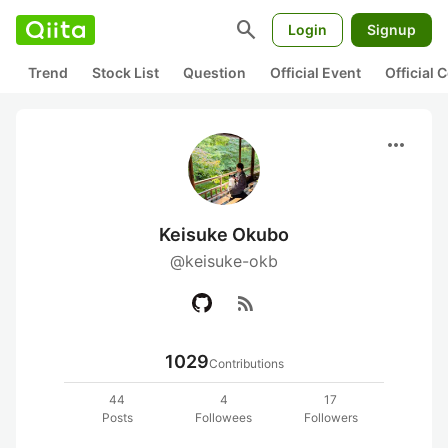
search
Login
Signup
Trend
Stock List
Question
Official Event
Official
more_horiz
Keisuke Okubo
@keisuke-okb
rss_feed
1029
Contributions
44
4
17
Posts
Followees
Followers