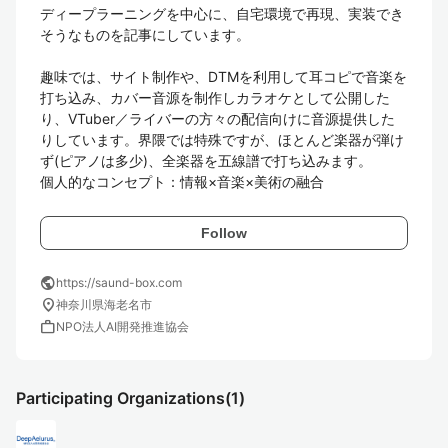
ディープラーニングを中心に、自宅環境で再現、実装でき
そうなものを記事にしています。

趣味では、サイト制作や、DTMを利用して耳コピで音楽を
打ち込み、カバー音源を制作しカラオケとして公開した
り、VTuber／ライバーの方々の配信向けに音源提供した
りしています。界隈では特殊ですが、ほとんど楽器が弾け
ず(ピアノは多少)、全楽器を五線譜で打ち込みます。

個人的なコンセプト：情報×音楽×美術の融合
Follow
public
https://saund-box.com
location_on
神奈川県海老名市
work
NPO法人AI開発推進協会
Participating Organizations
(1)