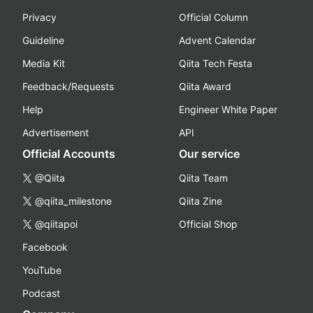
Privacy
Official Column
Guideline
Advent Calendar
Media Kit
Qiita Tech Festa
Feedback/Requests
Qiita Award
Help
Engineer White Paper
Advertisement
API
Official Accounts
Our service
@Qiita
Qiita Team
@qiita_milestone
Qiita Zine
@qiitapoi
Official Shop
Facebook
YouTube
Podcast