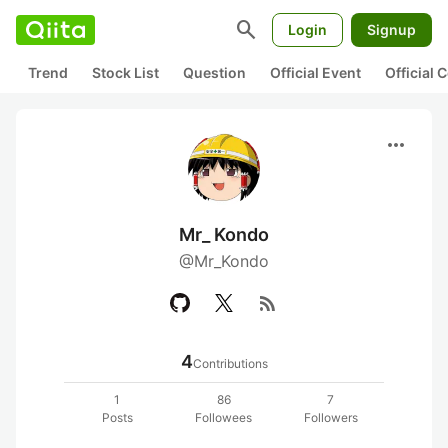
search
Login
Signup
Trend
Stock List
Question
Official Event
Official
more_horiz
Mr_ Kondo
@Mr_Kondo
rss_feed
4
Contributions
1
86
7
Posts
Followees
Followers