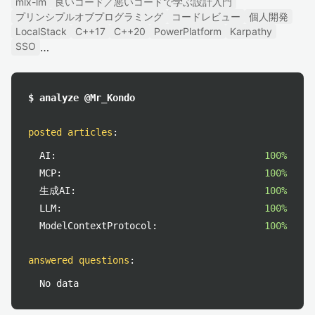
mlx-lm
良いコード／悪いコードで学ぶ設計入門
プリンシプルオブプログラミング
コードレビュー
個人開発
LocalStack
C++17
C++20
PowerPlatform
Karpathy
SSO
$ analyze @Mr_Kondo
posted articles
:
AI:
100%
MCP:
100%
生成AI:
100%
LLM:
100%
ModelContextProtocol:
100%
answered questions
:
No data