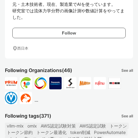
元・土木技術者。現在、製造業でAIを使っています。

研究室では流体力学分野の画像計測や数値計算をやってま
した。
Follow
location_on
西日本
Following Organizations
(46)
See all
...
Following tags
(371)
See all
vllm-mlx
omlx
AWS認定試験対策
AWS認定試験
トークン
トークン節約
トークン最適化
token削減
PowerAutomate