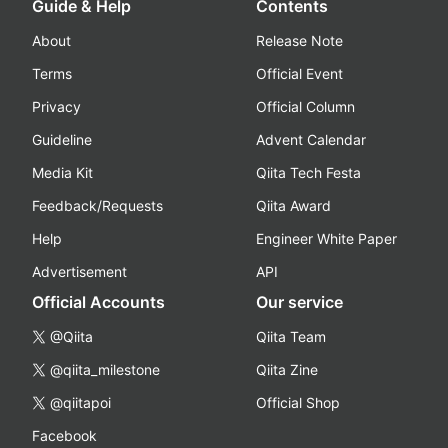
Guide & Help
Contents
About
Release Note
Terms
Official Event
Privacy
Official Column
Guideline
Advent Calendar
Media Kit
Qiita Tech Festa
Feedback/Requests
Qiita Award
Help
Engineer White Paper
Advertisement
API
Official Accounts
Our service
@Qiita
Qiita Team
@qiita_milestone
Qiita Zine
@qiitapoi
Official Shop
Facebook