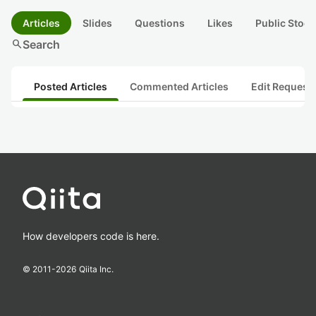
Articles
Slides
Questions
Likes
Public Stock
search
Search
Posted Articles
Commented Articles
Edit Request
How developers code is here.
© 2011-
2026
Qiita Inc.