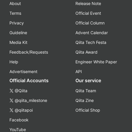
About
Release Note
Terms
Official Event
Privacy
Official Column
Guideline
Advent Calendar
Media Kit
Qiita Tech Festa
Feedback/Requests
Qiita Award
Help
Engineer White Paper
Advertisement
API
Official Accounts
Our service
@Qiita
Qiita Team
@qiita_milestone
Qiita Zine
@qiitapoi
Official Shop
Facebook
YouTube