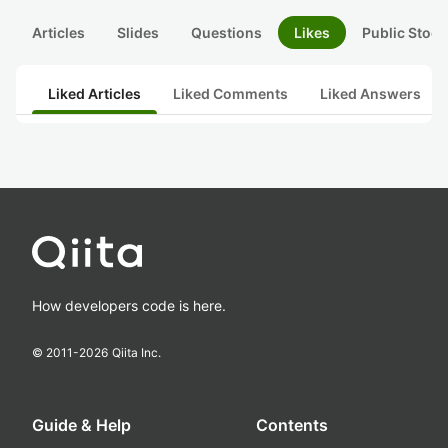
Articles
Slides
Questions
Likes
Public Stock
Liked Articles
Liked Comments
Liked Answers
How developers code is here.
© 2011-
2026
Qiita Inc.
Guide & Help
Contents