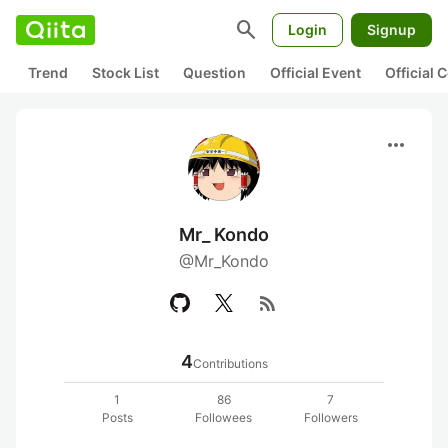
search
Login
Signup
Trend
Stock List
Question
Official Event
Official
more_horiz
Mr_ Kondo
@Mr_Kondo
rss_feed
4
Contributions
1
86
7
Posts
Followees
Followers