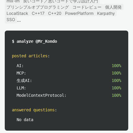
mlx-lm
良いコード／悪いコードで学ぶ設計入門
プリンシプルオブプログラミング
コードレビュー
個人開発
LocalStack
C++17
C++20
PowerPlatform
Karpathy
SSO
$ analyze @Mr_Kondo
posted articles
:
AI:
100%
MCP:
100%
生成AI:
100%
LLM:
100%
ModelContextProtocol:
100%
answered questions
:
No data