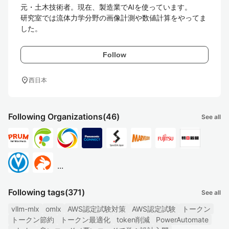
元・土木技術者。現在、製造業でAIを使っています。

研究室では流体力学分野の画像計測や数値計算をやってま
した。
Follow
location_on
西日本
Following Organizations
(46)
See all
...
Following tags
(371)
See all
vllm-mlx
omlx
AWS認定試験対策
AWS認定試験
トークン
トークン節約
トークン最適化
token削減
PowerAutomate