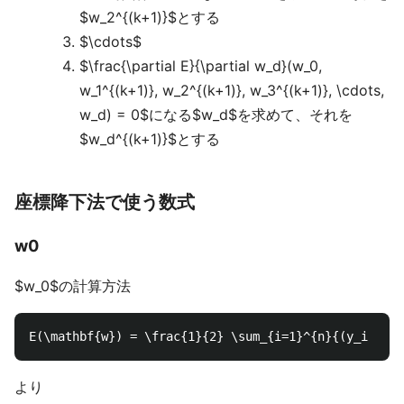
$w_2^{(k+1)}$とする
$\cdots$
$\frac{\partial E}{\partial w_d}(w_0,
w_1^{(k+1)}, w_2^{(k+1)}, w_3^{(k+1)}, \cdots,
w_d) = 0$になる$w_d$を求めて、それを
$w_d^{(k+1)}$とする
座標降下法で使う数式
w0
$w_0$の計算方法
より