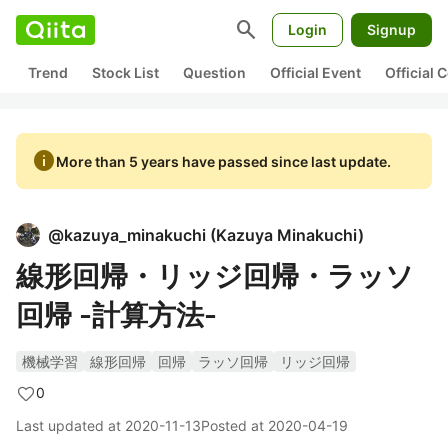
search
Login
Signup
Trend
Stock List
Question
Official Event
Official
info
More than 5 years have passed since last update.
@
kazuya_minakuchi
(
Kazuya Minakuchi
)
線形回帰・リッジ回帰・ラッソ
回帰 -計算方法-
機械学習
線形回帰
回帰
ラッソ回帰
リッジ回帰
0
Last updated at
2020-11-13
Posted at
2020-04-19