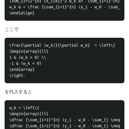
\sum_{i=1}^{n} {x_{ik}}^2 w_k &=  \sum_{i=1}^{n} (y_
w_k & = \frac {\sum_{i=1}^{n} (y_i - w_0 - \sum_{j \
ここで
\frac{\partial |w_k|}{\partial w_k}  = \left\{

\begin{array}{ll}

1 & (w_k > 0) \\

-1 & (w_k < 0)

\end{array}

を代入すると
w_k = \left\{

\begin{array}{ll}

\dfrac {\sum_{i=1}^{n} (y_i - w_0 - \sum_{j \neq k} 
\dfrac {\sum_{i=1}^{n} (y_i - w_0 - \sum_{j \neq k} 