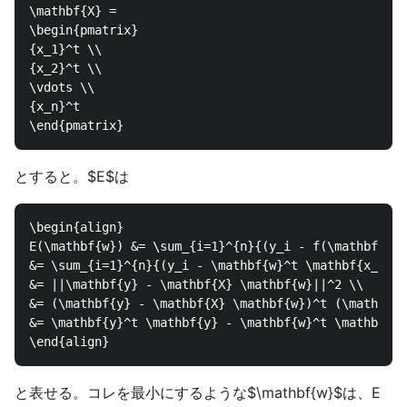
\mathbf{X} = 

\begin{pmatrix}

{x_1}^t \\

{x_2}^t \\

\vdots \\

{x_n}^t

とすると。$E$は
\begin{align}

E(\mathbf{w}) &= \sum_{i=1}^{n}{(y_i - f(\mathbf{x_i
&= \sum_{i=1}^{n}{(y_i - \mathbf{w}^t \mathbf{x_i})^
&= ||\mathbf{y} - \mathbf{X} \mathbf{w}||^2 \\

&= (\mathbf{y} - \mathbf{X} \mathbf{w})^t (\mathbf{y
&= \mathbf{y}^t \mathbf{y} - \mathbf{w}^t \mathbf{X}
と表せる。コレを最小にするような$\mathbf{w}$は、E