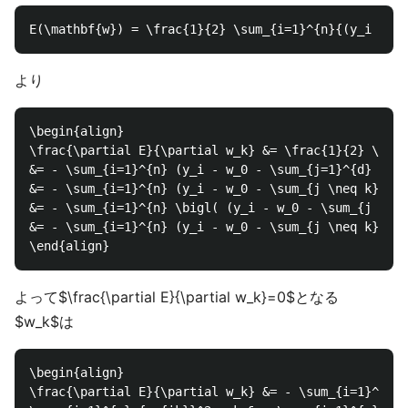
より
\begin{align}

\frac{\partial E}{\partial w_k} &= \frac{1}{2} \sum_
&= - \sum_{i=1}^{n} (y_i - w_0 - \sum_{j=1}^{d} w_j 
&= - \sum_{i=1}^{n} (y_i - w_0 - \sum_{j \neq k} w_j
&= - \sum_{i=1}^{n} \bigl( (y_i - w_0 - \sum_{j \neq
&= - \sum_{i=1}^{n} (y_i - w_0 - \sum_{j \neq k} w_j
よって$\frac{\partial E}{\partial w_k}=0$となる
$w_k$は
\begin{align}

\frac{\partial E}{\partial w_k} &= - \sum_{i=1}^{n} 