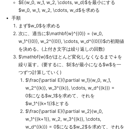
$E(w_0, w_1, w_2, \cdots, w_d)$を最小にする
$w_0, w_1, w_2, \cdots, w_d$を求める
手順
まず$w_0$を求める
次に、適当に$\mathbf{w}^{(0)} = (w_0,
w_1^{(0)}, w_2^{(0)}, \cdots, w_d^{(0)})$の初期値
を決める。(上付き文字は繰り返しの回数)
$\mathbf{w}$がほとんど変化しなくなるまで↓を
繰り返す。(要するに、$E$が最小になる$w$を一
つずつ計算していく)
$\frac{\partial E}{\partial w_1}(w_0, w_1,
w_2^{(k)}, w_3^{(k)}, \cdots, w_d^{(k)}) =
0$になる$w_1$を求めて、それを
$w_1^{(k+1)}$とする
$\frac{\partial E}{\partial w_2}(w_0,
w_1^{(k+1)}, w_2, w_3^{(k)}, \cdots,
w_d^{(k)}) = 0$になる$w_2$を求めて、それを