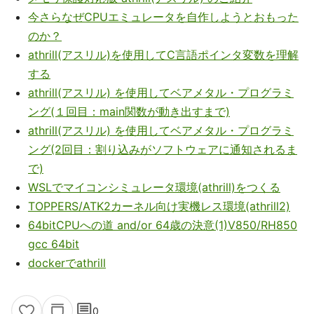
今さらなぜCPUエミュレータを自作しようとおもった
のか？
athrill(アスリル)を使用してC言語ポインタ変数を理解
する
athrill(アスリル) を使用してベアメタル・プログラミ
ング(１回目：main関数が動き出すまで)
athrill(アスリル) を使用してベアメタル・プログラミ
ング(2回目：割り込みがソフトウェアに通知されるま
で)
WSLでマイコンシミュレータ環境(athrill)をつくる
TOPPERS/ATK2カーネル向け実機レス環境(athrill2)
64bitCPUへの道 and/or 64歳の決意(1)V850/RH850
gcc 64bit
dockerでathrill
comment
0