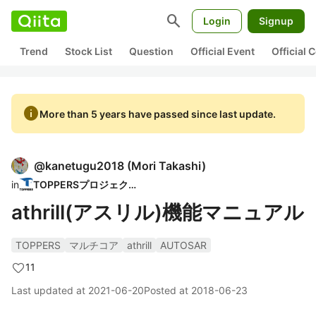
search
Login
Signup
Trend
Stock List
Question
Official Event
Official
info
More than 5 years have passed since last update.
@
kanetugu2018
(
Mori Takashi
)
in
TOPPERSプロジェクト
athrill(アスリル)機能マニュアル
TOPPERS
マルチコア
athrill
AUTOSAR
11
Last updated at
2021-06-20
Posted at
2018-06-23