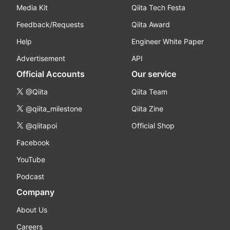
Media Kit
Qiita Tech Festa
Feedback/Requests
Qiita Award
Help
Engineer White Paper
Advertisement
API
Official Accounts
Our service
@Qiita
Qiita Team
@qiita_milestone
Qiita Zine
@qiitapoi
Official Shop
Facebook
YouTube
Podcast
Company
About Us
Careers