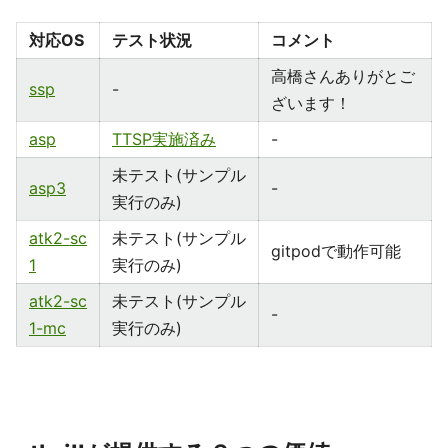
対応OS
テスト状況
コメント
高橋さんありがとご
ssp
-
ざいます！
asp
TTSP実施済み
-
未テスト(サンプル
asp3
-
実行のみ)
atk2-sc
未テスト(サンプル
gitpodで動作可能
1
実行のみ)
atk2-sc
未テスト(サンプル
-
1-mc
実行のみ)