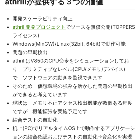
athrillが提供する３つの価値
開発スケーラビリティ向上
athrill開発プロジェクト
でソースを無償公開(TOPPERS
ライセンス)
Windows(MinGW)/Linux(32bit, 64bit)で動作可能
問題の早期検出
athrillはV850のCPU命令をシミュレーションしてお
り，プリミティブなレベル(CPU/メモリ/デバイス)
で，ソフトウェアの動きを監視できます．
そのため，仮想環境の強みを活かした問題の早期検出
ができると考えています．
現状は，メモリ不正アクセス検出機能が数個ある程度
ですが，機能拡張を実施予定です．
結合テストの自動化
机上(PC)でリアルタイムOS上で動作するアプリケーシ
ョンの結合確認およびテストの自動化→資産化を実現