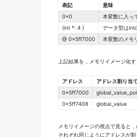
表記
意味
0x0
本変数に入って
(int *: 4 )
データ型はin
@ 0x5ff7000
本変数のメモリ配
上記結果を，メモリイメージ化す
アドレス
アドレス割り当
0x5ff7000
global_value_poi
0x5ff7408
global_value
メモリイメージの視点で見ると，global_v
それぞれ同じようにアドレスが割