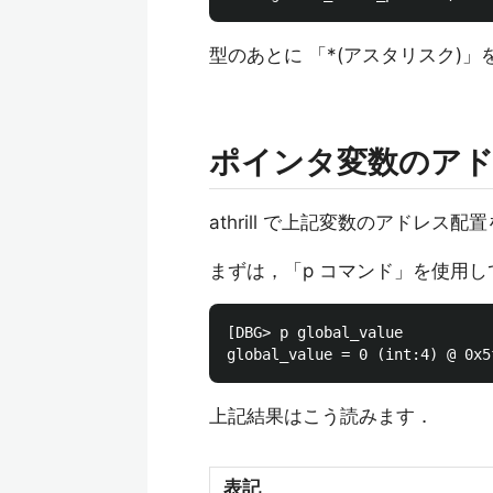
型のあとに 「*(アスタリスク)」
ポインタ変数のア
athrill で上記変数のアドレス
まずは，「p コマンド」を使用して，
[DBG> p global_value

上記結果はこう読みます．
表記