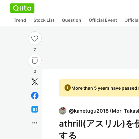
Trend
Stock List
Question
Official Event
Offici
7
2
info
More than 5 years have passed s
@
kanetugu2018
(
Mori Takas
athrill(アスリ
more_horiz
する