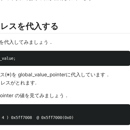
ドレスを代入する
を代入してみましょう．
(※)を global_value_pointerに代入しています．
ドレスがとれます.
lue_pointer の値を見てみましょう．