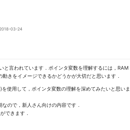
2018-03-24
しいと言われています．ポインタ変数を理解するには，RAM
タの動きをイメージできるかどうかが大切だと思います．
)を使用して，ポインタ変数の理解を深めてみたいと思い
期なので，新人さん向けの内容です．
ことができます．