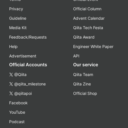
Privacy
Official Column
Guideline
Advent Calendar
Media Kit
Qiita Tech Festa
Feedback/Requests
Qiita Award
Help
Engineer White Paper
Advertisement
API
Official Accounts
Our service
@Qiita
Qiita Team
@qiita_milestone
Qiita Zine
@qiitapoi
Official Shop
Facebook
YouTube
Podcast