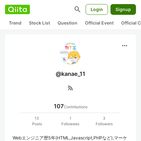
search
Login
Signup
Trend
Stock List
Question
Official Event
Official
more_horiz
@kanae_11
rss_feed
107
Contributions
13
1
3
Posts
Followees
Followers
Webエンジニア歴5年(HTML,Javascript,PHPなど),マーケ