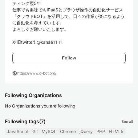
ティング歴5年

仕事でも趣味でもiPaaSとブラウザ操作の自動化サービス
『クラウドBOT』を活用して、日々の作業が楽になるよう
に自動化を考えています。

よろしくお願いいたします。

X(旧twitter):@kanae11_11
Follow
public
https://www.c-bot.pro/
Following Organizations
No Organizations you are following
Following tags
(7)
See all
JavaScript
Git
MySQL
Chrome
jQuery
PHP
HTML5