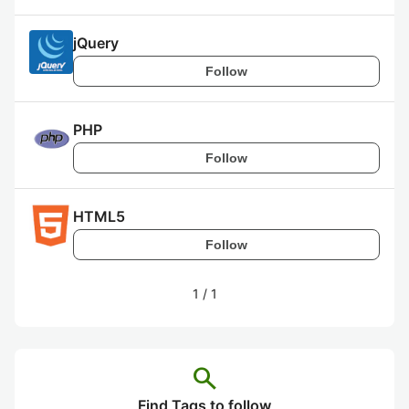
jQuery
Follow
PHP
Follow
HTML5
Follow
1
/
1
search
Find Tags to follow