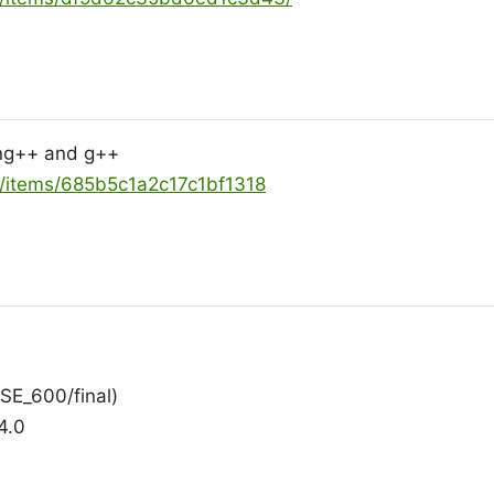
ang++ and g++
ya/items/685b5c1a2c17c1bf1318
SE_600/final)
4.0