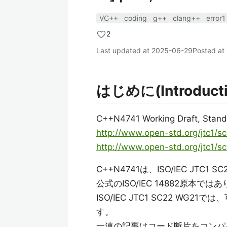
VC++
coding
g++
clang++
error1
2
Last updated at
2025-06-29
Posted at
はじめに(Introducti
C++N4741 Working Draft, Stan
http://www.open-std.org/jtc1/
http://www.open-std.org/jtc1/
C++N4741は、ISO/IEC JTC1 S
公式のISO/IEC 14882原本では
ISO/IEC JTC1 SC22 W
す。
一連の記事はコード断片をコンパ