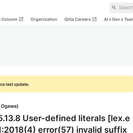
search
open_in_new
open_in_new
al Column
Organization
Qiita Careers
AI x Dev x Tea
ce last update.
i Ogawa
)
3.8 User-defined literals [lex.e
2018(4) error(57) invalid suffix