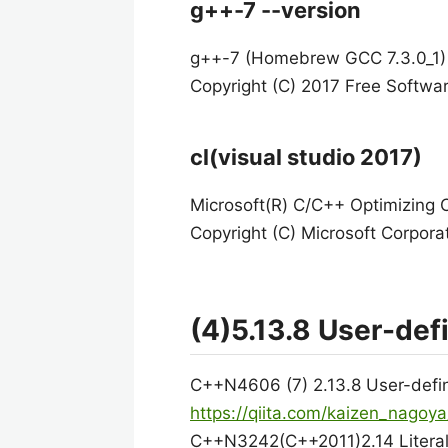
g++-7 --version
g++-7 (Homebrew GCC 7.3.0_1) 
Copyright (C) 2017 Free Softwar
cl(visual studio 2017)
Microsoft(R) C/C++ Optimizing 
Copyright (C) Microsoft Corporat
(4)5.13.8 User-defi
C++N4606 (7) 2.13.8 User-define
https://qiita.com/kaizen_nago
C++N3242(C++2011)2.14 Literals 