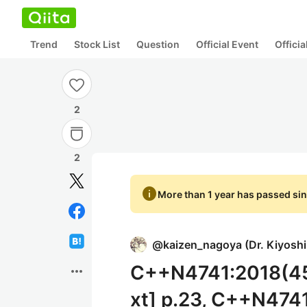
Trend
Stock List
Question
Official Event
Offici
2
2
info
More than 1 year has passed sin
@
kaizen_nagoya
(
Dr. Kiyosh
C++N4741:2018(45.1
more_horiz
xt] p.23, C++N4741: