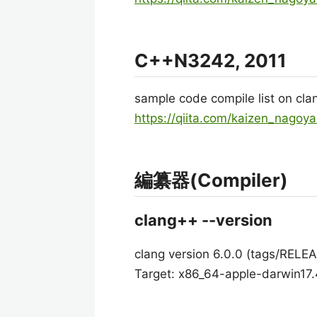
C++N3242, 2011
sample code compile list on cl
https://qiita.com/kaizen_nago
編纂器(Compiler)
clang++ --version
clang version 6.0.0 (tags/RELEA
Target: x86_64-apple-darwin17.