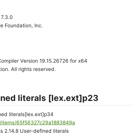
7.3.0
e Foundation, Inc.
Compiler Version 19.15.26726 for x64
ion. All rights reserved.
ned literals [lex.ext]p23
d literals[lex.ext]p34
ya/items/65f56327c29a1883849a
2.14.8 User-defined literals