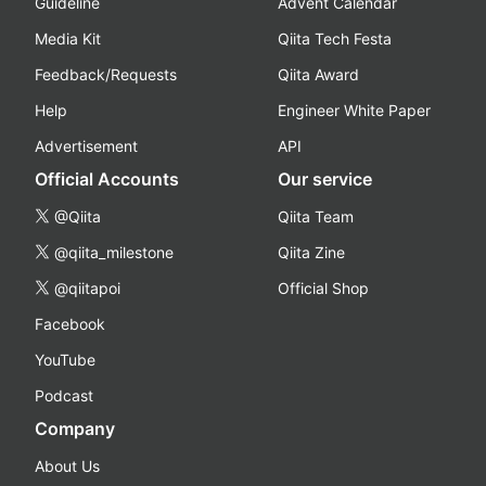
Guideline
Advent Calendar
Media Kit
Qiita Tech Festa
Feedback/Requests
Qiita Award
Help
Engineer White Paper
Advertisement
API
Official Accounts
Our service
@Qiita
Qiita Team
@qiita_milestone
Qiita Zine
@qiitapoi
Official Shop
Facebook
YouTube
Podcast
Company
About Us