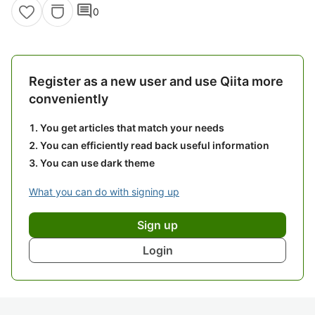
comment
0
Register as a new user and use Qiita more
conveniently
You get articles that match your needs
You can efficiently read back useful information
You can use dark theme
What you can do with signing up
Sign up
Login