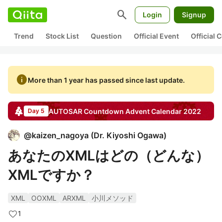
search
Login
Signup
Trend
Stock List
Question
Official Event
Official
info
More than 1 year has passed since last update.
AUTOSAR Countdown
Advent Calendar
2022
Day 5
@
kaizen_nagoya
(
Dr. Kiyoshi Ogawa
)
あなたのXMLはどの（どんな）
XMLですか？
XML
OOXML
ARXML
小川メソッド
1