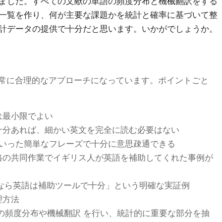
ました。すべての文献の単語の頻度分布と機械翻訳をする
一覧を作り、何が主要な課題かを統計と確率に基づいて整
計データの提供で十分だと思います。いかがでしょうか。
常に合理的なアプローチになっています。ポイントごと
は最小限でよい
十分あれば、細かい英文を完全に読む必要はない
 way」といった簡単なフレーズで十分に意思疎通できる
格の共同作業でイギリス人が英語を補助してくれた事例が
なら英語は補助ツールで十分」という明確な実証例
理方法
の頻度分布や機械翻訳 を行い、統計的に重要な部分を抽