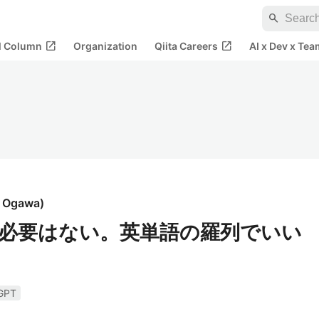
search
open_in_new
open_in_new
al Column
Organization
Qiita Careers
AI x Dev x Tea
i Ogawa
)
必要はない。英単語の羅列でいい
GPT