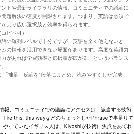
メントや最新ライブラリの情報、コミュニティでの議論に
や問題解決の速度が制限されます。つまり、英語は必須で
方がより広い選択肢と効率を得られます。
（コピペ可）
単語の羅列レベルで十分ですが、英語を全く使えないと、
ラムの情報を活用できない場面があります。高度な英語力
解力があれば学習効率と選択肢が広がる、というバランス
す。
 「補足＋反論を1段落にまとめ、読みやすくした完成
。
情報、コミュニティでの議論にアクセスは、該当する技術
 this, this wayなどのちょっとしたPhraseで事足りて
緒にやっていたイギリス人は、Kiyoshiが技術に焦点をあてれ