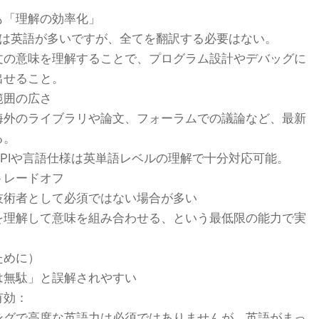
も「理解の効率化」
トは英語が多いですが、全てを翻訳する必要はない。
文の意味を理解することで、プログラム設計やデバッグに
出せること。
範囲の広さ
海外のライブラリや論文、フォーラムでの議論など、最新
る。
PIや言語仕様は英単語レベルの理解で十分対応可能。
トレードオフ
技術者として必須ではない場合が多い
を理解して意味を組み合わせる、という最低限の能力で実
ために）
は無駄」と誤解されやすい
有効：
ングで高度な英語力は必須ではありませんが、英語がまっ