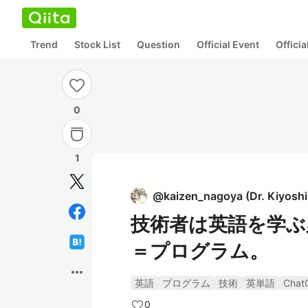
Trend
Stock List
Question
Official Event
Offici
0
1
@
kaizen_nagoya
(
Dr. Kiyosh
技術者は英語を学ぶ
＝プログラム。
more_horiz
英語
プログラム
技術
英単語
Chat
0