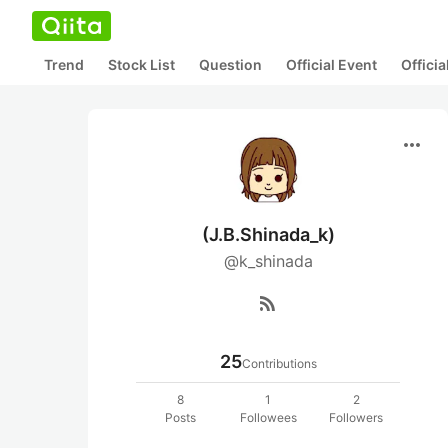
Trend
Stock List
Question
Official Event
Offici
more_horiz
(J.B.Shinada_k)
@k_shinada
rss_feed
25
Contributions
8
1
2
Posts
Followees
Followers