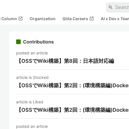
search
open_in_new
open_in_new
al Column
Organization
Qiita Careers
AI x Dev x Tea
Contributions
posted an article
【OSSでWiki構築】第8回：日本語対応編
article is Stocked
【OSSでWiki構築】第2回：(環境構築編)Docker
article is Liked
【OSSでWiki構築】第2回：(環境構築編)Docker
posted an article