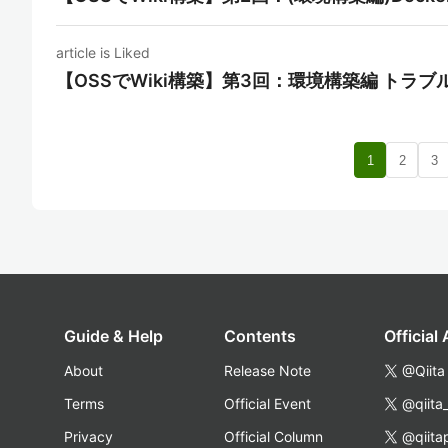
article is Liked
【OSSでWiki構築】第3回：環境構築編 トラ
1
2
3
Guide & Help
Contents
Official
About
Release Note
@Qiita
Terms
Official Event
@qiita
Privacy
Official Column
@qiita