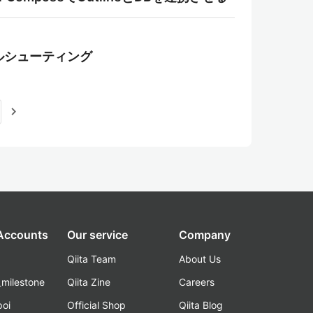
ブルシューティング
navigate_next
 Accounts
Our service
Company
Qiita Team
About Us
_milestone
Qiita Zine
Careers
poi
Official Shop
Qiita Blog