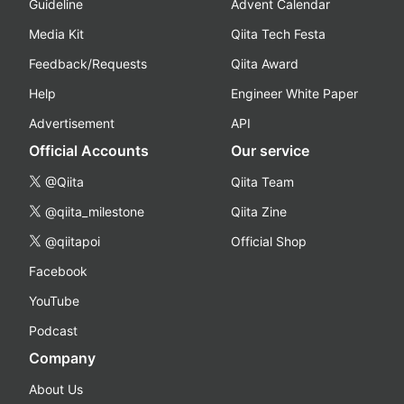
Guideline
Advent Calendar
Media Kit
Qiita Tech Festa
Feedback/Requests
Qiita Award
Help
Engineer White Paper
Advertisement
API
Official Accounts
Our service
@Qiita
Qiita Team
@qiita_milestone
Qiita Zine
@qiitapoi
Official Shop
Facebook
YouTube
Podcast
Company
About Us