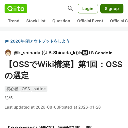
search
Login
Signup
Trend
Stock List
Question
Official Event
Official
flag
2026年!初アウトプットをしよう
@
k_shinada
(
(J.B.Shinada_k)
)
in
J.B.Goode Inc.
【OSSでWiki構築】第1回：OSS
の選定
初心者
OSS
outline
5
Last updated at
2026-08-03
Posted at
2026-01-28