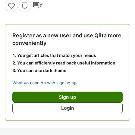
comment
0
Register as a new user and use Qiita more
conveniently
You get articles that match your needs
You can efficiently read back useful information
You can use dark theme
What you can do with signing up
Sign up
Login