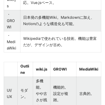
応。Vue.jsベース。
s
・
日本発の多機能Wiki。Markdownに加え、
GRO
Notionのような構造化も可能。
WI
・
Wikipediaで使われている技術。機能は豊富
Medi
だが、デザインが古め。
aWiki
Outli
wiki.js
GROWI
MediaWiki
ne
多機
能。
機能的。
UI/
モダ
やや古
設定が複
古典的。
UX
ン。
さが残
雑。