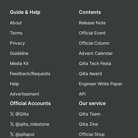
Guide & Help
Contents
About
Release Note
Terms
Official Event
Privacy
Official Column
Guideline
Advent Calendar
Media Kit
Qiita Tech Festa
Feedback/Requests
Qiita Award
Help
Engineer White Paper
Advertisement
API
Official Accounts
Our service
@Qiita
Qiita Team
@qiita_milestone
Qiita Zine
@qiitapoi
Official Shop