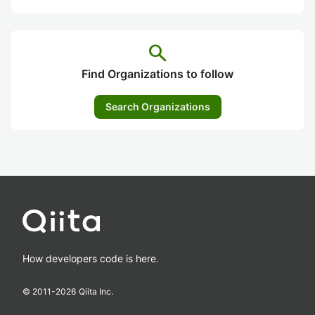
search
Find Organizations to follow
Search Organizations
How developers code is here.
© 2011-
2026
Qiita Inc.