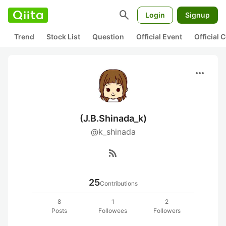
search
Login
Signup
Trend
Stock List
Question
Official Event
Official
more_horiz
(J.B.Shinada_k)
@k_shinada
rss_feed
25
Contributions
8
1
2
Posts
Followees
Followers