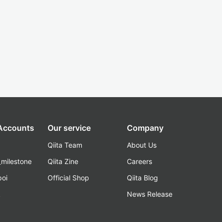
 Accounts
Our service
Company
Qiita Team
About Us
_milestone
Qiita Zine
Careers
poi
Official Shop
Qiita Blog
k
News Release