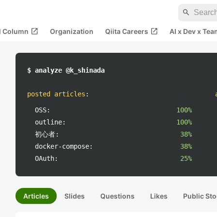
search
open_in_new
open_in_new
al Column
Organization
Qiita Careers
AI x Dev x Tea
$ analyze @k_shinada
posted articles
:
OSS:
100%
outline:
100%
初心者:
38%
docker-compose:
38%
OAuth:
25%
Articles
Slides
Questions
Likes
Public Sto