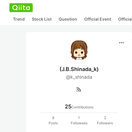
Trend
Stock List
Question
Official Event
Offici
more_horiz
(J.B.Shinada_k)
@k_shinada
rss_feed
25
Contributions
8
1
2
Posts
Followees
Followers