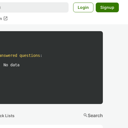
Login
Signup
open_in_new
m
answered questions
:
No data
search
Search
ck Lists