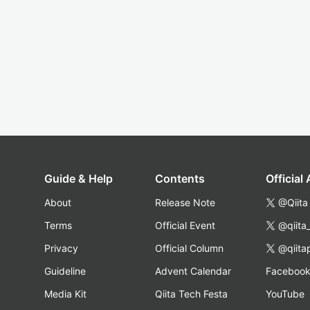
Guide & Help
Contents
Official
About
Release Note
@Qiita
Terms
Official Event
@qiita
Privacy
Official Column
@qiita
Guideline
Advent Calendar
Faceboo
Media Kit
Qiita Tech Festa
YouTube