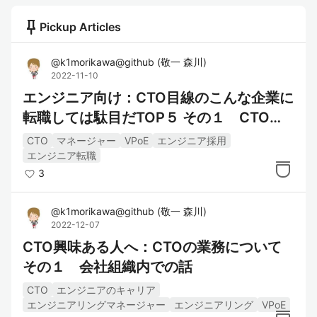
push_pin
Pickup Articles
@
k1morikawa@github
(
敬一 森川
)
2022-11-10
エンジニア向け：CTO目線のこんな企業に
転職しては駄目だTOP５ その１ CTOが
居ない
CTO
マネージャー
VPoE
エンジニア採用
エンジニア転職
3
@
k1morikawa@github
(
敬一 森川
)
2022-12-07
CTO興味ある人へ：CTOの業務について
その１ 会社組織内での話
CTO
エンジニアのキャリア
エンジニアリングマネージャー
エンジニアリング
VPoE