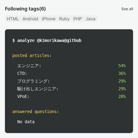
Following tags
(6)
See all
HTML
Android
iPhone
Ruby
PHP
Java
$ analyze @k1morikawa@github
posted articles
:
エンジニア:
54%
CTO:
36%
プログラミング:
29%
駆け出しエンジニア:
29%
VPoE:
28%
answered questions
:
No data