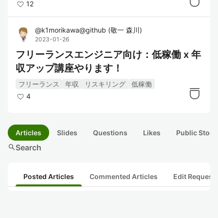
12
@
k1morikawa@github
(
敬一 森川
)
2023-01-26
フリーランスエンジニア向け：低稼働 x 年
収アップ講座やります！
フリーランス
年収
リスキリング
低稼働
4
Articles
Slides
Questions
Likes
Public Stock
search
Search
Posted Articles
Commented Articles
Edit Request