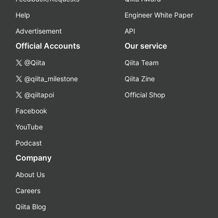
Help
Engineer White Paper
Advertisement
API
Official Accounts
Our service
@Qiita
Qiita Team
@qiita_milestone
Qiita Zine
@qiitapoi
Official Shop
Facebook
YouTube
Podcast
Company
About Us
Careers
Qiita Blog