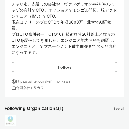
チャリ走、糸通しの会社やエヴァンゲリオンやAKBのソシ
ャゲの会社でCTO。オフショアでモンゴル開拓。現アクセ
ンチュア（IMJ）でCTO.

現在はフリーのプロCTOで年収6000万！北大でAI研究
員。

プロCTO森川敬一　CTO10社技術顧問20社以上と数々の
CTOを歴任してきました。エンジニア能力開発を網羅し、
エンジニアとしてマネージメント能力開発まで含んだ内容
になってます。
Follow
public
https://twitter.com/kei1_morikawa
work
合同会社モリカワ
Following Organizations
(1)
See all