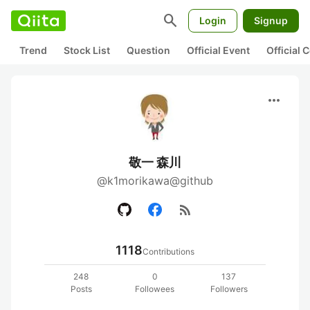
search
Login
Signup
Trend
Stock List
Question
Official Event
Official
more_horiz
敬一 森川
@k1morikawa@github
rss_feed
1118
Contributions
248
0
137
Posts
Followees
Followers