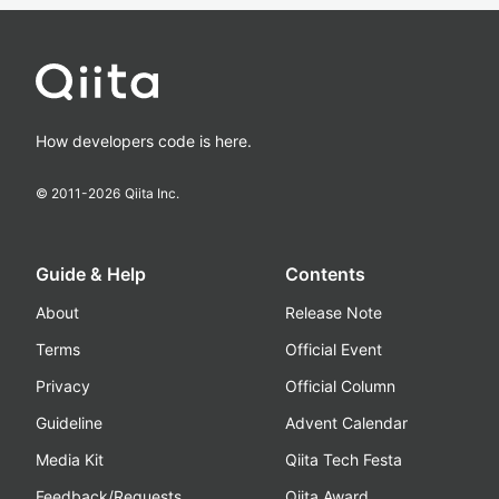
How developers code is here.
© 2011-
2026
Qiita Inc.
Guide & Help
Contents
About
Release Note
Terms
Official Event
Privacy
Official Column
Guideline
Advent Calendar
Media Kit
Qiita Tech Festa
Feedback/Requests
Qiita Award