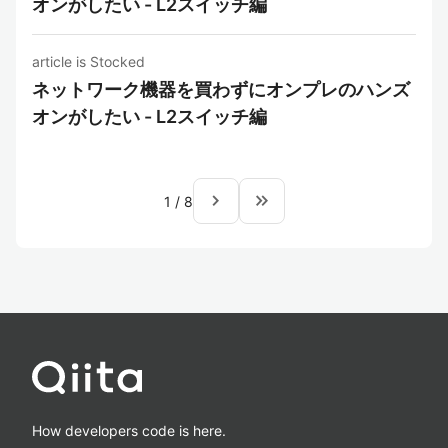
オンがしたい - L2スイッチ編
article is Stocked
ネットワーク機器を買わずにオンプレのハンズ
オンがしたい - L2スイッチ編
navigate_next
keyboard_double_arrow_right
1
/
8
How developers code is here.