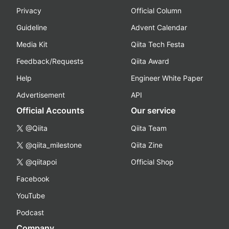
Privacy
Official Column
Guideline
Advent Calendar
Media Kit
Qiita Tech Festa
Feedback/Requests
Qiita Award
Help
Engineer White Paper
Advertisement
API
Official Accounts
Our service
@Qiita
Qiita Team
@qiita_milestone
Qiita Zine
@qiitapoi
Official Shop
Facebook
YouTube
Podcast
Company