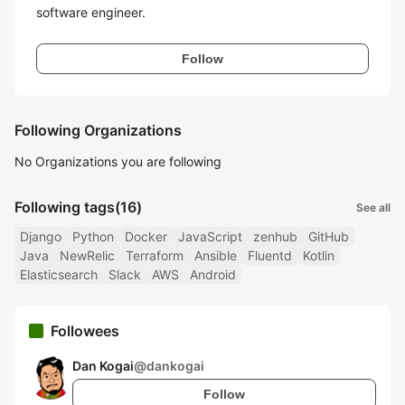
software engineer.
Follow
Following Organizations
No Organizations you are following
Following tags
(16)
See all
Django
Python
Docker
JavaScript
zenhub
GitHub
Java
NewRelic
Terraform
Ansible
Fluentd
Kotlin
Elasticsearch
Slack
AWS
Android
Followees
Dan Kogai
@
dankogai
Follow