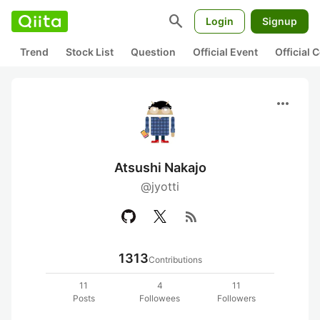
search
Login
Signup
Trend
Stock List
Question
Official Event
Official
more_horiz
Atsushi Nakajo
@jyotti
rss_feed
1313
Contributions
11
4
11
Posts
Followees
Followers