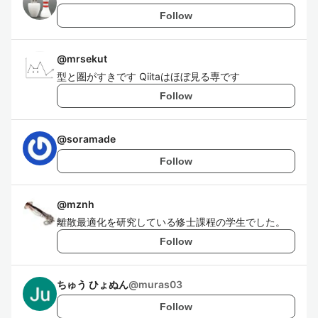
Follow
@
mrsekut
型と圏がすきです Qiitaはほぼ見る専です
Follow
@
soramade
Follow
@
mznh
離散最適化を研究している修士課程の学生でした。
Follow
ちゅう ひょぬん
@
muras03
Follow