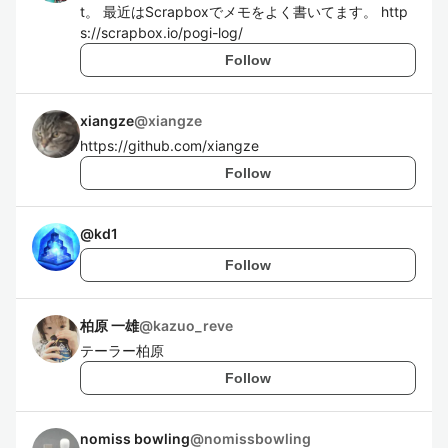
t。 最近はScrapboxでメモをよく書いてます。 http
s://scrapbox.io/pogi-log/
Follow
xiangze
@
xiangze
https://github.com/xiangze
Follow
@
kd1
Follow
柏原 一雄
@
kazuo_reve
テーラー柏原
Follow
nomiss bowling
@
nomissbowling