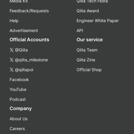
Media Kit
Qiita Tech Festa
Feedback/Requests
Qiita Award
Help
Engineer White Paper
Advertisement
API
Official Accounts
Our service
@Qiita
Qiita Team
@qiita_milestone
Qiita Zine
@qiitapoi
Official Shop
Facebook
YouTube
Podcast
Company
About Us
Careers