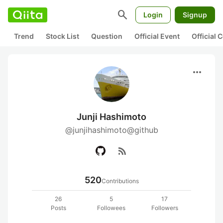
search
Login
Signup
Trend
Stock List
Question
Official Event
Official
more_horiz
Junji Hashimoto
@junjihashimoto@github
rss_feed
520
Contributions
26
5
17
Posts
Followees
Followers