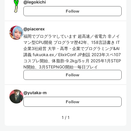
@
legokichi
Follow
@
piacerex
福岡でプログラマしています 超高速／省電力 非ノイ
マン型CPU開発 プログラマ歴42年、158言語書き IT
企業3社経営 大学・高専・企業でプログラミング&AI
講義 fukuoka.ex／ElixirConf JP創設 2023年スペ107
コスプレ開始、体脂肪-9.2kg/5ヶ月 2025年1月STEP
N開始、3月STEPNGO開始⋯毎日プレイ
Follow
@
yutaka-m
Follow
1
/
1