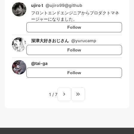
ujiro t
@
ujiro99@github
フロントエンドエンジニアからプロダクトマネ
ージャーになりました。
Follow
深津大好きおじさん
@
yurucamp
Follow
@
tai-ga
Follow
navigate_next
keyboard_double_arrow_right
1
/
7