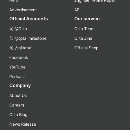
Help
Engineer White Paper
Advertisement
API
Official Accounts
Our service
@Qiita
Qiita Team
@qiita_milestone
Qiita Zine
@qiitapoi
Official Shop
Facebook
YouTube
Podcast
Company
About Us
Careers
Qiita Blog
News Release