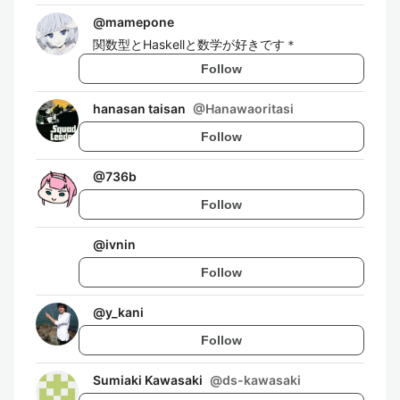
@
mamepone
関数型とHaskellと数学が好きです＊
Follow
hanasan taisan
@
Hanawaoritasi
Follow
@
736b
Follow
@
ivnin
Follow
@
y_kani
Follow
Sumiaki Kawasaki
@
ds-kawasaki