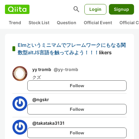
search
Login
Signup
Trend
Stock List
Question
Official Event
Official
Elmというミニマムでフレームワークにもなる関
数型altJS言語を触ってみよう！！！
likers
yy tromb
@
yy-tromb
クズ
Follow
@
ngskr
Follow
@
takataka3131
Follow