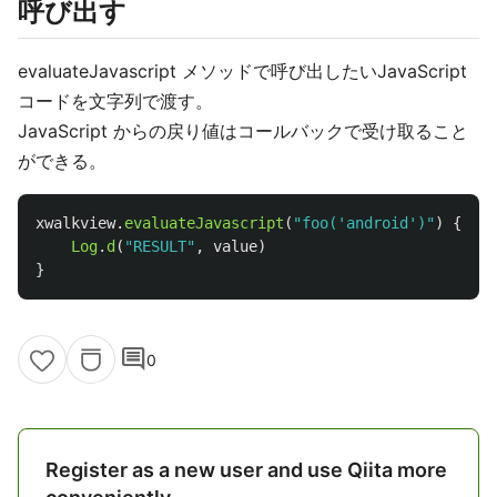
呼び出す
evaluateJavascript メソッドで呼び出したいJavaScript
コードを文字列で渡す。
JavaScript からの戻り値はコールバックで受け取ること
ができる。
xwalkview
.
evaluateJavascript
(
"foo('android')"
)
{
val
Log
.
d
(
"RESULT"
,
value
)
}
comment
0
Register as a new user and use Qiita more