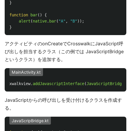
}
function
bar
()
{
alert
(
native
.
bar
(
"
A
"
,
"
B
"
));
}
アクティビティのonCreateでCrosswalkにJavaScript呼
び出しを担当するクラス（この例では JavaScriptBridge
というクラス）を追加する。
MainActivity.kt
xwalkview
.
addJavascriptInterface
(
JavaScriptBridge
(
th
JavaScriptからの呼び出しを受け付けるクラスを作成す
る。
JavaScripBridge.kt