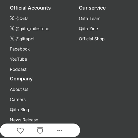
Official Accounts
Our service
@Qiita
Qiita Team
@qiita_milestone
Qiita Zine
@qiitapoi
Official Shop
Facebook
YouTube
Podcast
Company
About Us
Careers
Qiita Blog
News Release
more_horiz