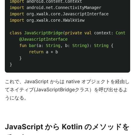
import
android.content.Context
import
android.net.ConnectivityManager
import
org.xwalk.core.JavascriptInterface
import
org.xwalk.core.XWalkView
class
JavaScriptBridge
(
private
val
context
:
Context
,
@JavascriptInterface
fun
bar
(
a
:
String
,
b
:
String
):
String
{
return
a
+
b
}
}
これで、JavaScript からは native オブジェクトを経由し
てネイティブ(JavaScriptBridgeクラス）を呼び出せるよ
うになる。
JavaScript から Kotlin のメソッドを