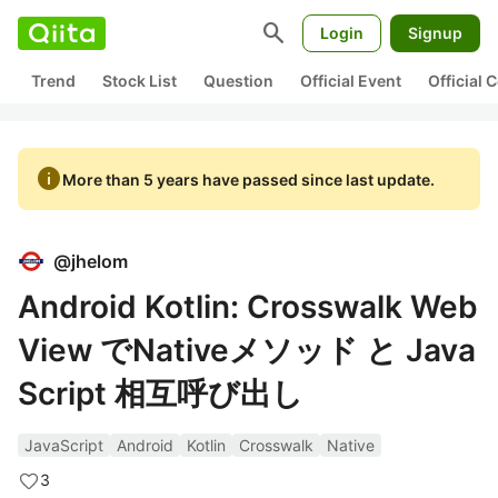
search
Login
Signup
Trend
Stock List
Question
Official Event
Official
info
More than 5 years have passed since last update.
@
jhelom
Android Kotlin: Crosswalk Web
View でNativeメソッド と Java
Script 相互呼び出し
JavaScript
Android
Kotlin
Crosswalk
Native
3