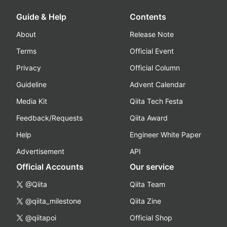
Guide & Help
Contents
About
Release Note
Terms
Official Event
Privacy
Official Column
Guideline
Advent Calendar
Media Kit
Qiita Tech Festa
Feedback/Requests
Qiita Award
Help
Engineer White Paper
Advertisement
API
Official Accounts
Our service
@Qiita
Qiita Team
@qiita_milestone
Qiita Zine
@qiitapoi
Official Shop