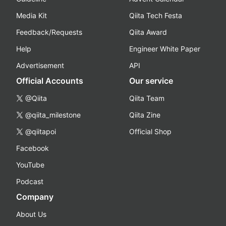
Media Kit
Qiita Tech Festa
Feedback/Requests
Qiita Award
Help
Engineer White Paper
Advertisement
API
Official Accounts
Our service
@Qiita
Qiita Team
@qiita_milestone
Qiita Zine
@qiitapoi
Official Shop
Facebook
YouTube
Podcast
Company
About Us