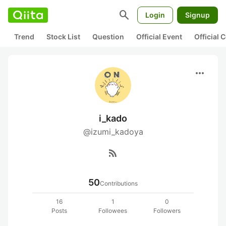
search
Login
Signup
Trend
Stock List
Question
Official Event
Official
more_horiz
i_kado
@izumi_kadoya
rss_feed
50
Contributions
16
1
0
Posts
Followees
Followers