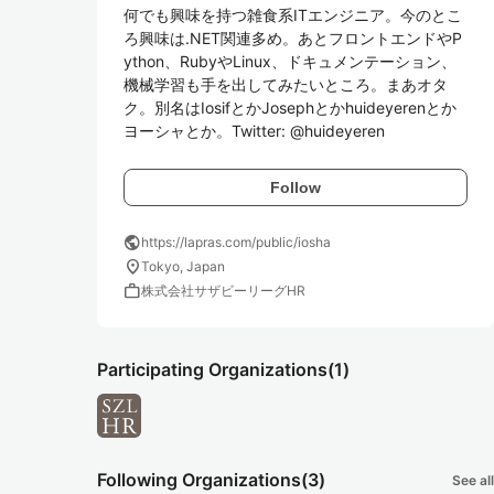
何でも興味を持つ雑食系ITエンジニア。今のとこ
ろ興味は.NET関連多め。あとフロントエンドやP
ython、RubyやLinux、ドキュメンテーション、
機械学習も手を出してみたいところ。まあオタ
ク。別名はIosifとかJosephとかhuideyerenとか
ヨーシャとか。Twitter: @huideyeren
Follow
public
https://lapras.com/public/iosha
location_on
Tokyo, Japan
work
株式会社サザビーリーグHR
Participating Organizations
(1)
Following Organizations
(3)
See all