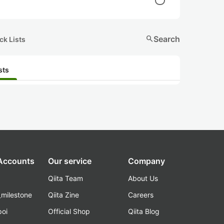
search
Search
ck Lists
sts
 Accounts
Our service
Company
Qiita Team
About Us
_milestone
Qiita Zine
Careers
poi
Official Shop
Qiita Blog