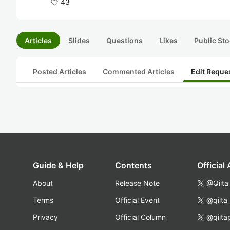
43
Articles
Slides
Questions
Likes
Public Sto
Posted Articles
Commented Articles
Edit Reque
Guide & Help
Contents
Official
About
Release Note
@Qiita
Terms
Official Event
@qiita
Privacy
Official Column
@qiita