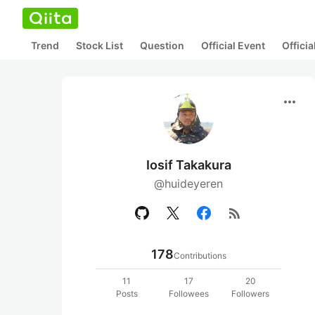
Trend
Stock List
Question
Official Event
Offici
more_horiz
Iosif Takakura
@huideyeren
rss_feed
178
Contributions
11
17
20
Posts
Followees
Followers