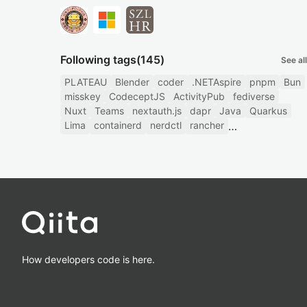
Following tags
(145)
See all
PLATEAU
Blender
coder
.NETAspire
pnpm
Bun
misskey
CodeceptJS
ActivityPub
fediverse
Nuxt
Teams
nextauth.js
dapr
Java
Quarkus
Lima
containerd
nerdctl
rancher
How developers code is here.