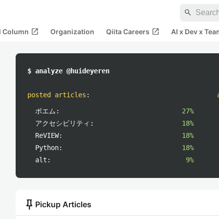
search
open_in_new
open_in_new
al Column
Organization
Qiita Careers
AI x Dev x Tea
$ analyze @huideyeren
posted articles
:
ポエム:
27%
アクセシビリティ:
18%
ReVIEW:
18%
Python:
18%
alt:
9%
push_pin
Pickup Articles