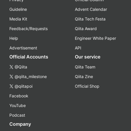
Guideline
Advent Calendar
Media Kit
Qiita Tech Festa
Feedback/Requests
Qiita Award
Help
Engineer White Paper
Advertisement
API
Official Accounts
Our service
@Qiita
Qiita Team
@qiita_milestone
Qiita Zine
@qiitapoi
Official Shop
Facebook
YouTube
Podcast
Company