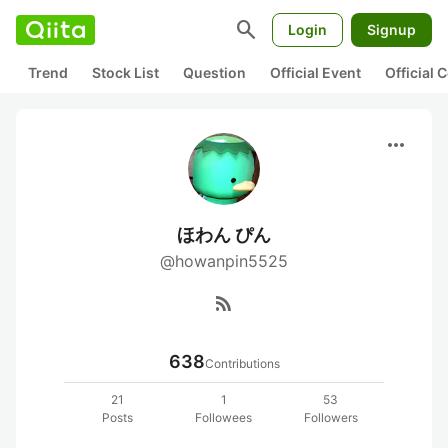
search
Login
Signup
Trend
Stock List
Question
Official Event
Official
more_horiz
ほわん ぴん
@howanpin5525
rss_feed
638
Contributions
21
1
53
Posts
Followees
Followers