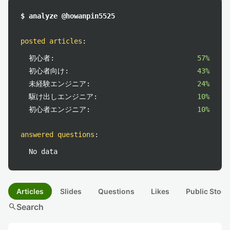
$ analyze @howanpin5525
posted articles
:
初心者:
57%
初心者向け:
43%
未経験エンジニア:
24%
駆け出しエンジニア:
10%
初心者エンジニア:
10%
answered questions
:
No data
Articles
Slides
Questions
Likes
Public Stock
search
Search