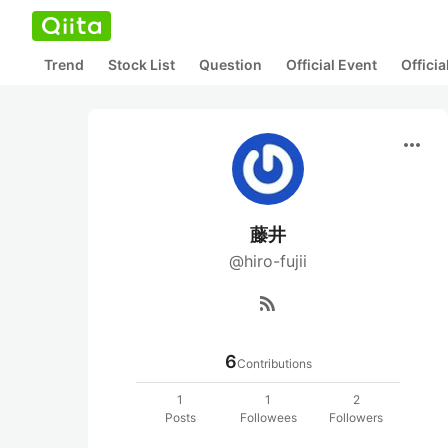
Trend
Stock List
Question
Official Event
Offici
more_horiz
藤井
@hiro-fujii
rss_feed
6
Contributions
1
1
2
Posts
Followees
Followers