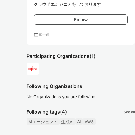
クラウドエンジニアをしております
Follow
work
富士通
Participating Organizations
(1)
Following Organizations
No Organizations you are following
Following tags
(4)
See all
AIエージェント
生成AI
AI
AWS