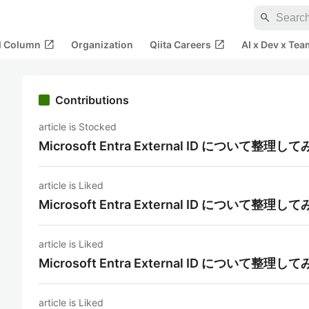
search
open_in_new
open_in_new
al Column
Organization
Qiita Careers
AI x Dev x Tea
Contributions
article is Stocked
Microsoft Entra External ID について整理
article is Liked
Microsoft Entra External ID について整理
article is Liked
Microsoft Entra External ID について整理
article is Liked