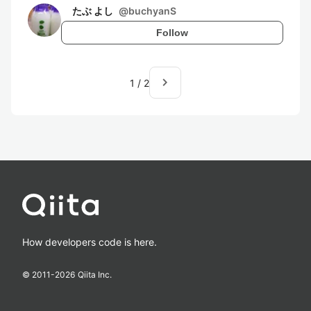
たぶ よし
@
buchyanS
Follow
navigate_next
1
/
2
How developers code is here.
© 2011-
2026
Qiita Inc.