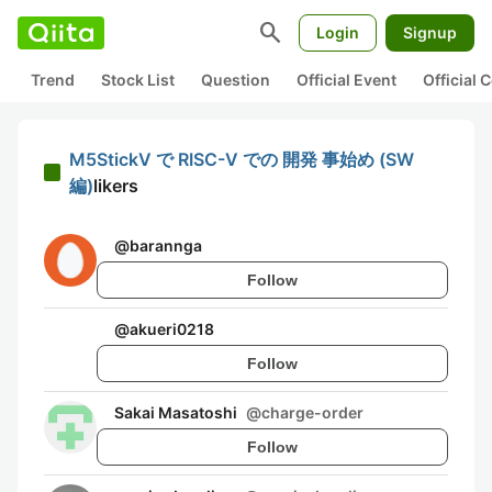
search
Login
Signup
Trend
Stock List
Question
Official Event
Official
M5StickV で RISC-V での 開発 事始め (SW
編)
likers
@
barannga
Follow
@
akueri0218
Follow
Sakai Masatoshi
@
charge-order
Follow