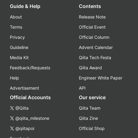
Guide & Help
Contents
About
Release Note
Terms
Official Event
Privacy
Official Column
Guideline
Advent Calendar
Media Kit
Qiita Tech Festa
Feedback/Requests
Qiita Award
Help
Engineer White Paper
Advertisement
API
Official Accounts
Our service
@Qiita
Qiita Team
@qiita_milestone
Qiita Zine
@qiitapoi
Official Shop