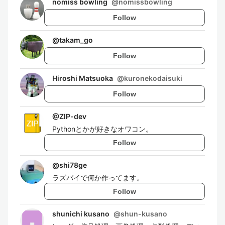
nomiss bowling
@
nomissbowling
Follow
@
takam_go
Follow
Hiroshi Matsuoka
@
kuronekodaisuki
Follow
@
ZIP-dev
Pythonとかが好きなオワコン。
Follow
@
shi78ge
ラズパイで何か作ってます。
Follow
shunichi kusano
@
shun-kusano