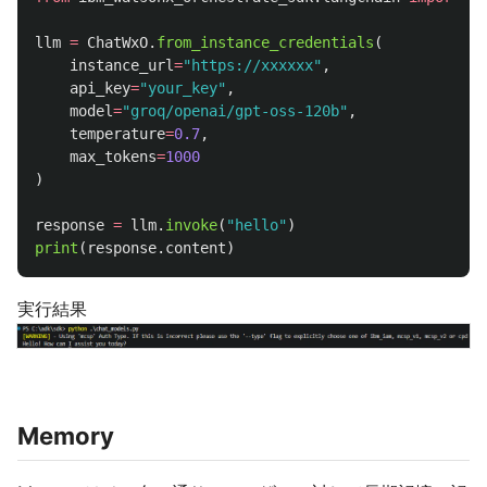
llm
=
ChatWxO
.
from_instance_credentials
(
instance_url
=
"
https://xxxxxx
"
,
api_key
=
"
your_key
"
,
model
=
"
groq/openai/gpt-oss-120b
"
,
temperature
=
0.7
,
max_tokens
=
1000
)
response
=
llm
.
invoke
(
"
hello
"
)
print
(
response
.
content
)
実行結果
Memory