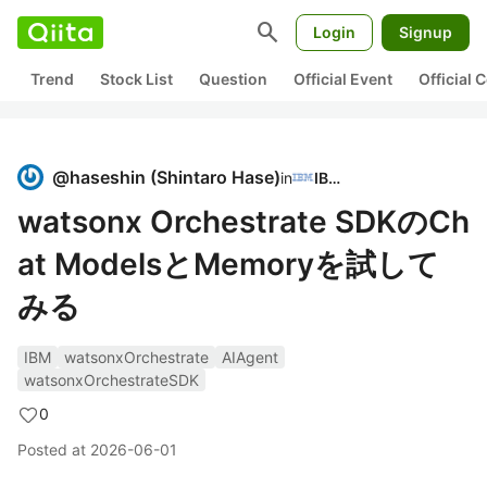
search
Login
Signup
Trend
Stock List
Question
Official Event
Official
@
haseshin
(
Shintaro Hase
)
in
IBM
watsonx Orchestrate SDKのCh
at ModelsとMemoryを試して
みる
IBM
watsonxOrchestrate
AIAgent
watsonxOrchestrateSDK
0
Posted at
2026-06-01