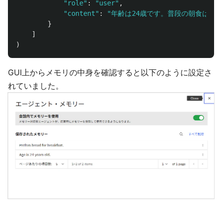
"
role
"
:
"
user
"
,
"
content
"
:
"
年齢は24歳です。普段の朝食はパ
}
]
)
GUI上からメモリの中身を確認すると以下のように設定さ
れていました。