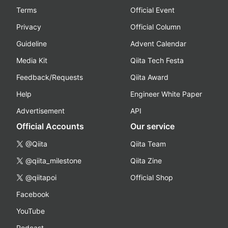
Terms
Official Event
Privacy
Official Column
Guideline
Advent Calendar
Media Kit
Qiita Tech Festa
Feedback/Requests
Qiita Award
Help
Engineer White Paper
Advertisement
API
Official Accounts
Our service
@Qiita
Qiita Team
@qiita_milestone
Qiita Zine
@qiitapoi
Official Shop
Facebook
YouTube
Podcast