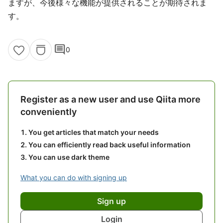
ますが、今後様々な機能が提供されることが期待されま
す。
comment
0
Register as a new user and use Qiita more
conveniently
You get articles that match your needs
You can efficiently read back useful information
You can use dark theme
What you can do with signing up
Sign up
Login