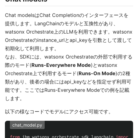
Chat modelsはChat Completionのインターフェースを
提供します。LangChainのモデルと互換性があり、
watsonx Orchestrate上のLLMを利用できます。watsonx
Orchestrateのinstance_urlとapi_keyを引数として渡して
初期化して利用します。
なお、SDKには、watsonx Orchestrateの外部で利用する
際のモード(
Runs-Everywhere Mode
)とwatsonx
Orchestrate上で利用するモード(
Runs-On Mode
)の2種
類があり、後者の場合にはapi_keyなどを指定せず利用可
能です。ここではRuns-Everywhere Modeでの例を記載
します。
以下の様なコードでモデルにアクセス可能です。
chat_model.py
from
ibm_watsonx_orchestrate_sdk.langchain
import
Ch