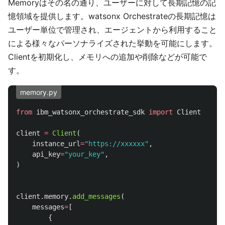
Memoryはその名の通り、ユーザーに対して長期記憶の記
憶領域を提供します。watsonx Orchestrateの長期記憶は
ユーザー単位で管理され、エージェントから利用すること
による様々なパーソナライズされた挙動を可能にします。
Clientを初期化し、メモリへの追加や削除などが可能で
す。
memory.py
from
ibm_watsonx_orchestrate_sdk
import
Client
client
=
Client
(
instance_url
=
"
https://xxxxxx
"
,
api_key
=
"
your_key
"
,
)
client
.
memory
.
add_messages
(
messages
=
[
{