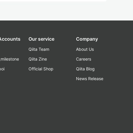
 Accounts
Our service
Company
Qiita Team
About Us
_milestone
Qiita Zine
Careers
poi
Official Shop
Qiita Blog
k
News Release