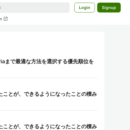
Login
Signup
open_in_new
m
teriaまで最適な方法を選択する優先順位を
たことが、できるようになったことの積み
たことが、できるようになったことの積み