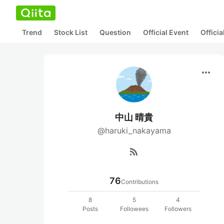
Trend
Stock List
Question
Official Event
Offici
more_horiz
中山 晴貴
@haruki_nakayama
rss_feed
76
Contributions
8
5
4
Posts
Followees
Followers