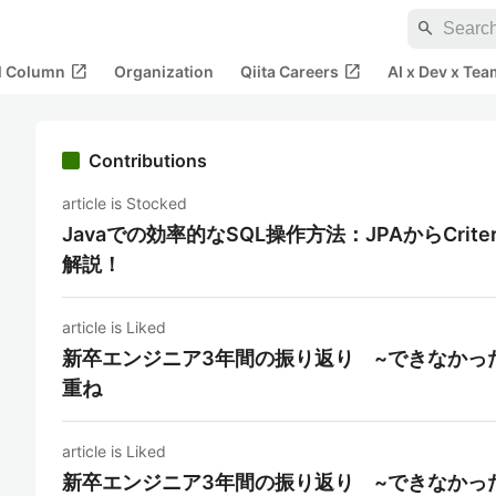
search
open_in_new
open_in_new
al Column
Organization
Qiita Careers
AI x Dev x Tea
Contributions
article is Stocked
Javaでの効率的なSQL操作方法：JPAからCri
解説！
article is Liked
新卒エンジニア3年間の振り返り ~できなかっ
重ね
article is Liked
新卒エンジニア3年間の振り返り ~できなかっ