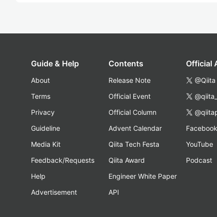
Guide & Help
Contents
Official
About
Release Note
@Qiita
Terms
Official Event
@qiita
Privacy
Official Column
@qiita
Guideline
Advent Calendar
Faceboo
Media Kit
Qiita Tech Festa
YouTube
Feedback/Requests
Qiita Award
Podcast
Help
Engineer White Paper
Advertisement
API