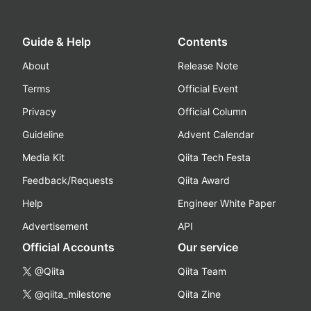
Guide & Help
Contents
About
Release Note
Terms
Official Event
Privacy
Official Column
Guideline
Advent Calendar
Media Kit
Qiita Tech Festa
Feedback/Requests
Qiita Award
Help
Engineer White Paper
Advertisement
API
Official Accounts
Our service
@Qiita
Qiita Team
@qiita_milestone
Qiita Zine