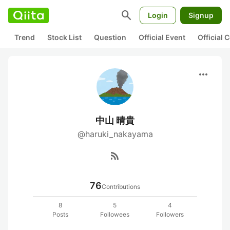
search
Login
Signup
Trend
Stock List
Question
Official Event
Official
more_horiz
中山 晴貴
@haruki_nakayama
rss_feed
76
Contributions
8
5
4
Posts
Followees
Followers