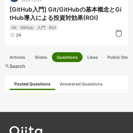
2025-12-07
[GitHub入門] Git/GitHubの基本概念とGi
tHub導入による投資対効果(ROI)
Git
GitHub
入門
ROI
24
Articles
Slides
Questions
Likes
Public Stock
search
Search
Posted Questions
Answered Questions