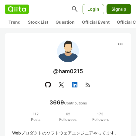
search
Login
Signup
Trend
Stock List
Question
Official Event
Official
more_horiz
@ham0215
rss_feed
3669
Contributions
112
62
173
Posts
Followees
Followers
Webプロダクトのソフトウェアエンジニアやってます。
