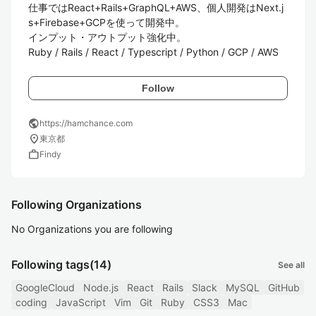
仕事ではReact+Rails+GraphQL+AWS、個人開発はNext.j
s+Firebase+GCPを使って開発中。

インプット・アウトプット強化中。

Ruby / Rails / React / Typescript / Python / GCP / AWS
Follow
public
https://hamchance.com
location_on
東京都
work
Findy
Following Organizations
No Organizations you are following
Following tags
(14)
See all
GoogleCloud
Node.js
React
Rails
Slack
MySQL
GitHub
coding
JavaScript
Vim
Git
Ruby
CSS3
Mac