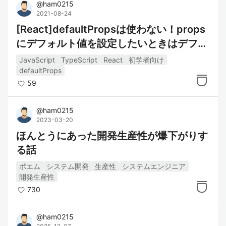
@
ham0215
2021-08-24
[React]defaultPropsは使わない！props
にデフォルト値を設定したいときはデフォ
ルト引数を使おう
JavaScript
TypeScript
React
初学者向け
defaultProps
59
@
ham0215
2023-03-20
ほんとうにあった開発生産性が爆下がりす
る話
ポエム
システム開発
生産性
システムエンジニア
開発生産性
730
@
ham0215