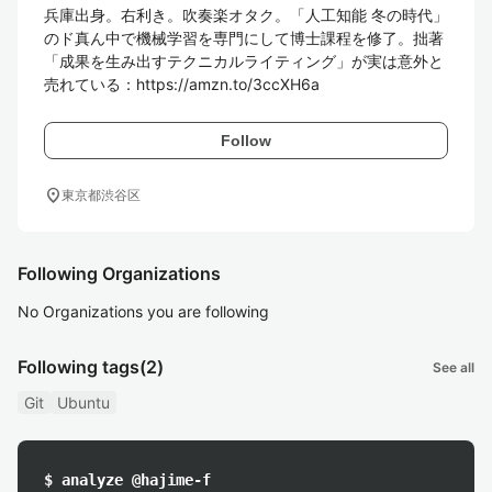
兵庫出身。右利き。吹奏楽オタク。「人工知能 冬の時代」
のド真ん中で機械学習を専門にして博士課程を修了。拙著
「成果を生み出すテクニカルライティング」が実は意外と
売れている：https://amzn.to/3ccXH6a
Follow
location_on
東京都渋谷区
Following Organizations
No Organizations you are following
Following tags
(2)
See all
Git
Ubuntu
$ analyze @hajime-f