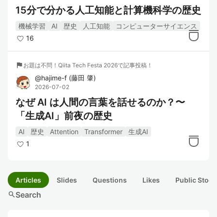
15分で分かる人工知能と計算機科学の歴史
機械学習
AI
歴史
人工知能
コンピューターサイエンス
16
flag
お題は不問！Qiita Tech Festa 2026で記事投稿！
@
hajime-f
(
藤田 肇
)
2026-07-02
なぜ AI は人間の言葉を話せるのか？〜
「生成AI」前夜の歴史
AI
歴史
Attention
Transformer
生成AI
1
Articles
Slides
Questions
Likes
Public Stock
search
Search