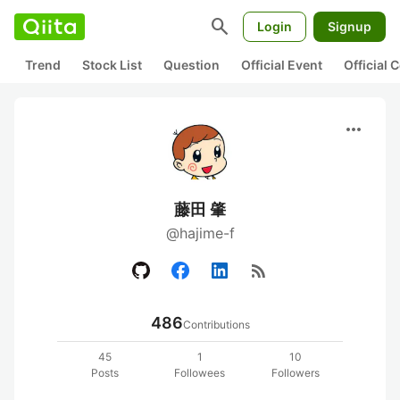
search
Login
Signup
Trend
Stock List
Question
Official Event
Official
more_horiz
藤田 肇
@hajime-f
rss_feed
486
Contributions
45
1
10
Posts
Followees
Followers