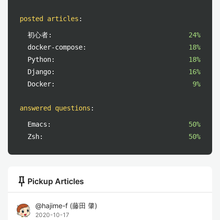
posted articles
:
初心者:
24%
docker-compose:
18%
Python:
18%
Django:
16%
Docker:
9%
answered questions
:
Emacs:
50%
Zsh:
50%
push_pin
Pickup Articles
@
hajime-f
(
藤田 肇
)
2020-10-17