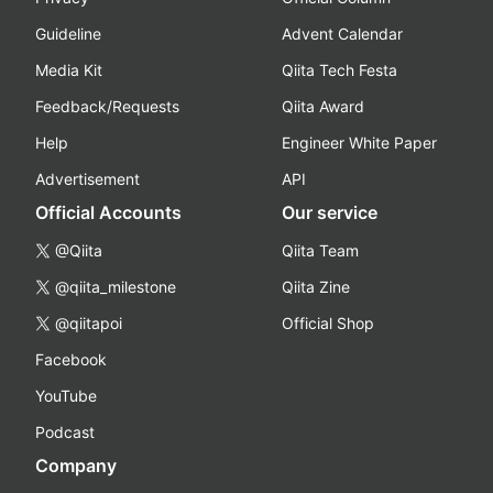
Guideline
Advent Calendar
Media Kit
Qiita Tech Festa
Feedback/Requests
Qiita Award
Help
Engineer White Paper
Advertisement
API
Official Accounts
Our service
@Qiita
Qiita Team
@qiita_milestone
Qiita Zine
@qiitapoi
Official Shop
Facebook
YouTube
Podcast
Company