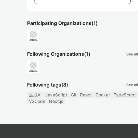
Participating Organizations
(1)
Following Organizations
(1)
See all
Following tags
(8)
See all
生成AI
JavaScript
Git
React
Docker
TypeScript
VSCode
Next.js