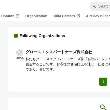
search
open_in_new
open_in_new
al Column
Organization
Qiita Careers
AI x Dev x Tea
Following Organizations
グロースエクスパートナーズ株式会社
私たちグロースエクスパートナーズ株式会社のミッショ
創造することです。お客様の価値向上を通じ、社会に
であり、喜びです。
1
search