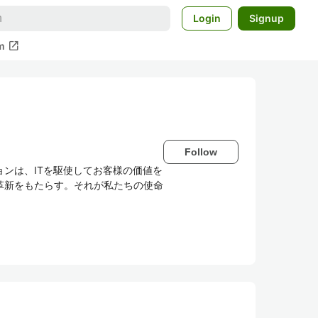
Login
Signup
open_in_new
m
Follow
ンは、ITを駆使してお客様の価値を
革新をもたらす。それが私たちの使命