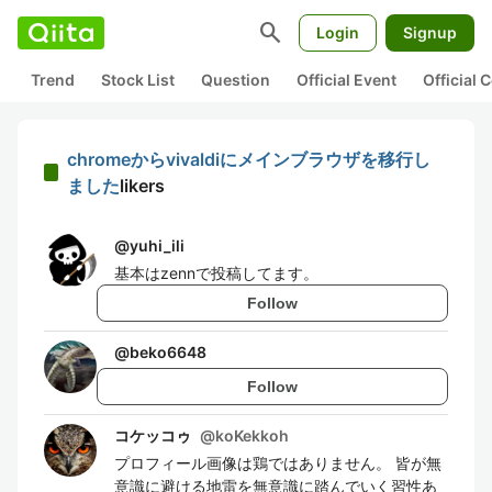
search
Login
Signup
Trend
Stock List
Question
Official Event
Official
chromeからvivaldiにメインブラウザを移行し
ました
likers
@
yuhi_ili
基本はzennで投稿してます。
Follow
@
beko6648
Follow
コケッコゥ
@
koKekkoh
プロフィール画像は鶏ではありません。 皆が無
意識に避ける地雷を無意識に踏んでいく習性あ