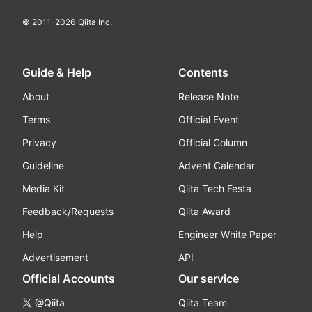
© 2011-
2026
Qiita Inc.
Guide & Help
Contents
About
Release Note
Terms
Official Event
Privacy
Official Column
Guideline
Advent Calendar
Media Kit
Qiita Tech Festa
Feedback/Requests
Qiita Award
Help
Engineer White Paper
Advertisement
API
Official Accounts
Our service
@Qiita
Qiita Team