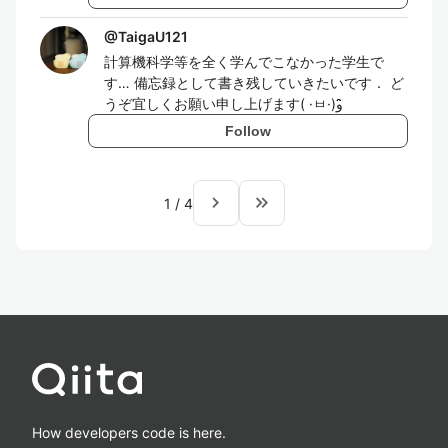
@
TaigaU121
計算機科学等を全く学んでこなかった学生で
す… 備忘録として書き残していきたいです． ど
うぞ宜しくお願い申し上げます( ·ㅂ·)و ̑̑
Follow
navigate_next
keyboard_double_arrow_right
1
/
4
How developers code is here.