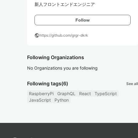
新人フロントエンドエンジニア
Follow
public
https://github.com/grgr-dkrk
Following Organizations
No Organizations you are following
Following tags
(6)
See all
RaspberryPi
GraphQL
React
TypeScript
JavaScript
Python