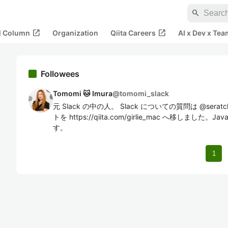
search
open_in_new
open_in_new
al Column
Organization
Qiita Careers
AI x Dev x Tea
Followees
Tomomi 🐱 Imura
@
tomomi_slack
元 Slack の中の人。 Slack についての質問は @ser
トを https://qiita.com/girlie_mac へ移しました。J
す。
1