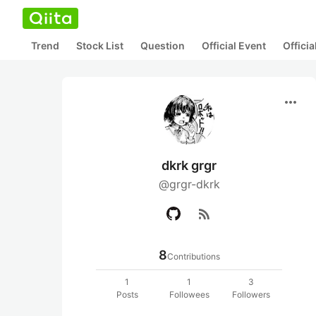
Trend
Stock List
Question
Official Event
Offici
more_horiz
dkrk grgr
@grgr-dkrk
rss_feed
8
Contributions
1
1
3
Posts
Followees
Followers