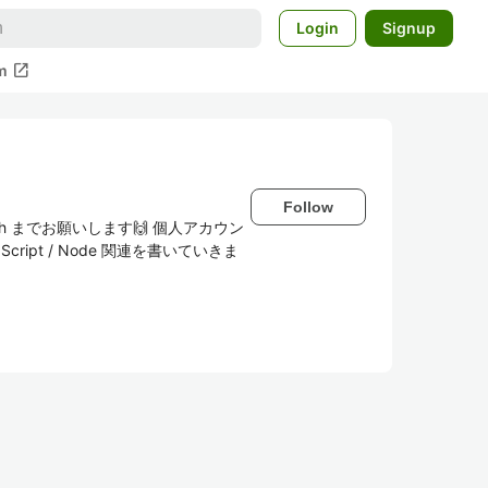
Login
Signup
open_in_new
m
Follow
atch までお願いします🙌 個人アカウン
avaScript / Node 関連を書いていきま