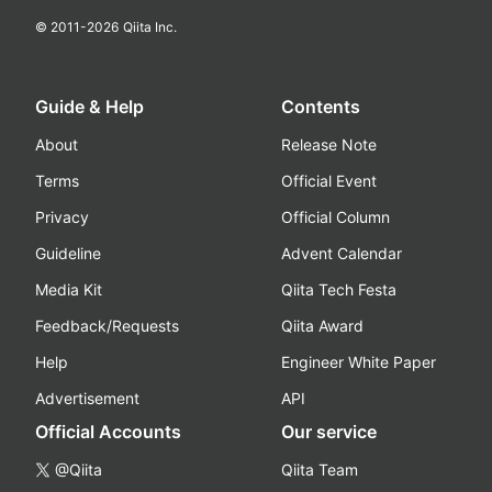
© 2011-
2026
Qiita Inc.
Guide & Help
Contents
About
Release Note
Terms
Official Event
Privacy
Official Column
Guideline
Advent Calendar
Media Kit
Qiita Tech Festa
Feedback/Requests
Qiita Award
Help
Engineer White Paper
Advertisement
API
Official Accounts
Our service
@Qiita
Qiita Team