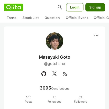
search
Login
Signup
Trend
Stock List
Question
Official Event
Official
more_horiz
Masayuki Goto
@gotchane
rss_feed
3095
Contributions
105
25
63
Posts
Followees
Followers