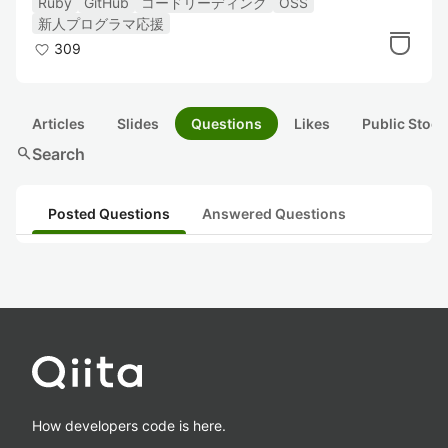
Ruby
GitHub
コードリーディング
OSS
新人プログラマ応援
309
Articles
Slides
Questions
Likes
Public Stock
search
Search
Posted Questions
Answered Questions
How developers code is here.