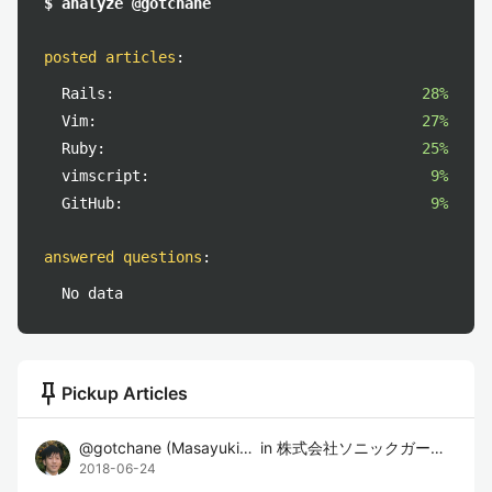
$ analyze @gotchane
posted articles
:
Rails:
28%
Vim:
27%
Ruby:
25%
vimscript:
9%
GitHub:
9%
answered questions
:
No data
push_pin
Pickup Articles
@
gotchane
(
Masayuki Goto
in
)
株式会社ソニックガーデン
2018-06-24