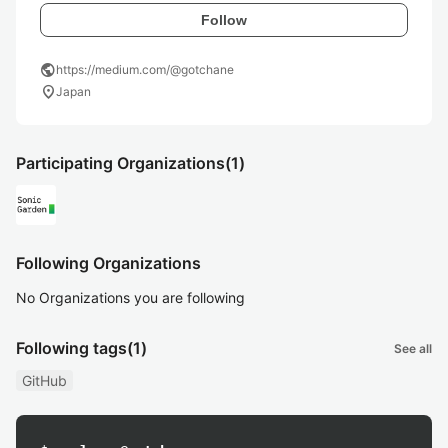
Follow
public
https://medium.com/@gotchane
location_on
Japan
Participating Organizations
(1)
Following Organizations
No Organizations you are following
Following tags
(1)
See all
GitHub